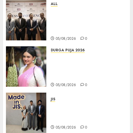
ALL
বিডিএস লিগ্যাল সার্ভিসেস কলকাতায় নতুন অফিস
উদ্বোধনের মাধ্যমে পূর্ব ভারতে সম্প্রসারণ জোরদার
করল; স্টার্টআপ ও এমএসএমই-র জন্য উন্নত
আইনি ও বৌদ্ধিক সম্পদ (আইপি) সহায়তার ঘোষণা
05/08/2026
0
DURGA PUJA 2026
Actress Rikhia Roy Chowdhury
becomes Devi Parvati and
Mahishasurmardini for
Mahalaya
05/08/2026
0
JIS
Sharan Hegde Inspires Young
Entrepreneurs at ‘Made in JIS –
Celebrity Edition 2026’
05/08/2026
0