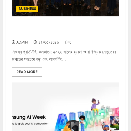
BUSINESS
মারওয়াড়ি ব্যবসায়ী ও নেতৃত্ব জগতে নতুন দিগন্ত: কলকাতায় অনুষ্ঠিত
হলো ঐতিহাসিক ‘মারওয়াড়ি কারবারি কনক্লেভ ২০২৬’
ADMIN
21/06/2026
0
নিজস্ব প্রতিনিধি, কলকাতা: ২০২৬ সালের ব্যবসা ও বাণিজ্যিক নেতৃত্বের
জগতের সবচেয়ে বড় এবং আকর্ষণীয়...
READ MORE