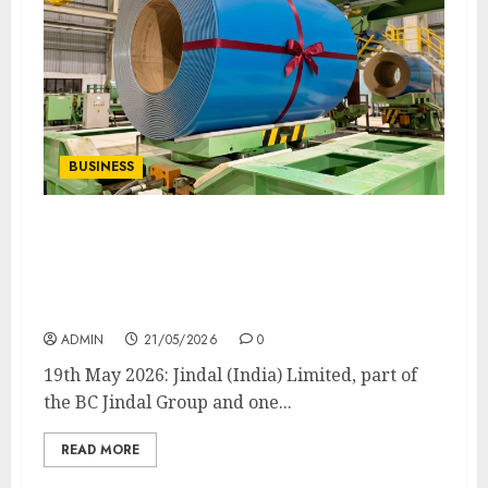
BUSINESS
BC Jindal Group’s Jindal (India) Limited
Completes Rs 1,500-Crore Capex Investment
in West Bengal with Commissioning of New
High-Speed Colour Coating Line
ADMIN
21/05/2026
0
19th May 2026: Jindal (India) Limited, part of
the BC Jindal Group and one...
READ MORE