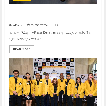
পশ্চিমবঙ্গের বাজেট ২০২৬-২৭ শিল্পোন্নয়নের নতুন দিগন্ত উন্মোচন করবে:
শ্যাম স্টিল গ্রুপের ডিরেক্টর ললিত বেরিওয়ালা
ADMIN
24/06/2026
2
কলকাতা, 24 জুন: পশ্চিমবঙ্গ বিধানসভায় ২২ জুন ২০২৬-এ অর্থমন্ত্রী ড.
স্বপন দাশগুপ্তের পেশ করা...
READ MORE