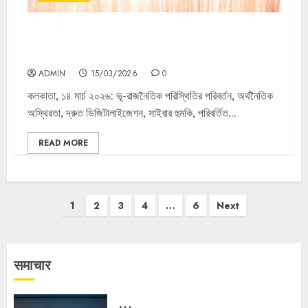
ভূ-রাজনৈতিক পরিবর্তন ও প্রযুক্তিগত বিঘ্নে বদলে যাচ্ছে সংস্থাগুলির
ঝুঁকির চিত্র: IIA কলকাতা চ্যাপ্টার
ADMIN
15/03/2026
0
কলকাতা, ১৪ মার্চ ২০২৬: ভূ-রাজনৈতিক পরিস্থিতির পরিবর্তন, অর্থনৈতিক
অস্থিরতা, দ্রুত ডিজিটালাইজেশন, সাইবার হুমকি, পরিবর্তিত...
READ MORE
Posts
1
2
3
4
…
6
Next
pagination
समाचार