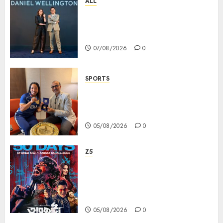
ALL
Daniel Wellington Announces
Sharvari as Its New Brand
Ambassador
07/08/2026
0
SPORTS
ভারতের ৮০তম স্বাধীনতা বর্ষ উদযাপন করতে
চ্যাম্পিয়ন মীরাবাঈ চানু প্রকাশ করলেন MMTC-
PAMP-এর ‘ভিরাসত’ রিসাইকেলড সোনার কয়েন
05/08/2026
0
Z5
ZEE5 Bangla Originals Web-
series Taarkata Continues its
Unstopable Run, Clocks 50
Days at No.1 across ott charts
05/08/2026
0