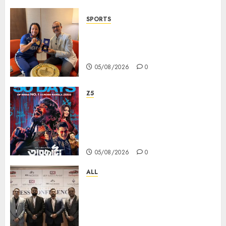
SPORTS
ভারতের ৮০তম স্বাধীনতা বর্ষ উদযাপন করতে
চ্যাম্পিয়ন মীরাবাঈ চানু প্রকাশ করলেন MMTC-
PAMP-এর ‘ভিরাসত’ রিসাইকেলড সোনার কয়েন
05/08/2026
0
Z5
ZEE5 Bangla Originals Web-
series Taarkata Continues its
Unstopable Run, Clocks 50
Days at No.1 across ott charts
05/08/2026
0
ALL
বিডিএস লিগ্যাল সার্ভিসেস কলকাতায় নতুন অফিস
উদ্বোধনের মাধ্যমে পূর্ব ভারতে সম্প্রসারণ জোরদার
করল; স্টার্টআপ ও এমএসএমই-র জন্য উন্নত
আইনি ও বৌদ্ধিক সম্পদ (আইপি) সহায়তার ঘোষণা