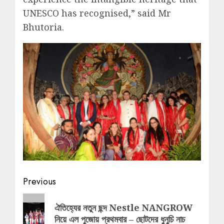
UNESCO has recognised,” said Mr
Bhutoria.
Post
Previous
navigation
Previous
ঐতিহ্যের নতুন ছন্দ Nestle NANGROW
post:
নিয়ে এল পুজোয় প্রথমবার – ছোটদের ধুনুচি নাচ