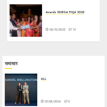
Awards
DURGA PUJA 2025
“পুষ্পাঞ্জলি শারদ সম্মান ২০২৫” আয়োজক
সূর্য পরিবার-
05/10/2025
10
समाचार
ALL
Daniel Wellington Announces
Sharvari as Its New Brand
Ambassador
07/08/2026
0