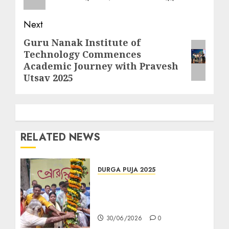
Next
Guru Nanak Institute of
Next
Technology Commences
post:
Academic Journey with Pravesh
Utsav 2025
RELATED NEWS
DURGA PUJA 2025
রাজডাঙা আমরা কজন কল্যাণ সমিতির খুঁটি
পুজোয় তারকাদের সমাবেশ, দুর্গাপুজো
২০২৬-এর থিমে চমকের ইঙ্গিত
30/06/2026
0