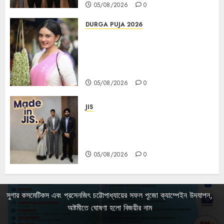
05/08/2026
0
DURGA PUJA 2026
Actress Rikhia Roy Chowdhury
becomes Devi Parvati and
Mahishasurmardini for
Mahalaya
05/08/2026
0
JIS
Sharan Hegde Inspires Young
Entrepreneurs at ‘Made in JIS –
Celebrity Edition 2026’
05/08/2026
0
সুগার কসমেটিকস এবং প্রসেনজিৎ চট্টোপাধ্যায়ের সফল পূজো ক্যাম্পেইন উদযাপন,
অষ্টমীতে ঘোষণা হলো বিজয়ীর নাম