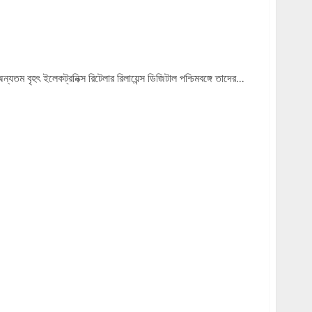
ানে উপস্থিতি আরও মজবুত করল রিলায়েন্স ডিজিটাল
ন্যতম বৃহৎ ইলেকট্রনিক্স রিটেলার রিলায়েন্স ডিজিটাল পশ্চিমবঙ্গে তাদের...
rends inaugurated by Tollywood Diva Parijat