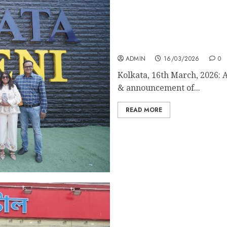
Alcove Triveni Omniplex 
Bringing First Mall Exper
ADMIN
16/03/2026
0
Kolkata, 16th March, 2026: A
& announcement of...
READ MORE