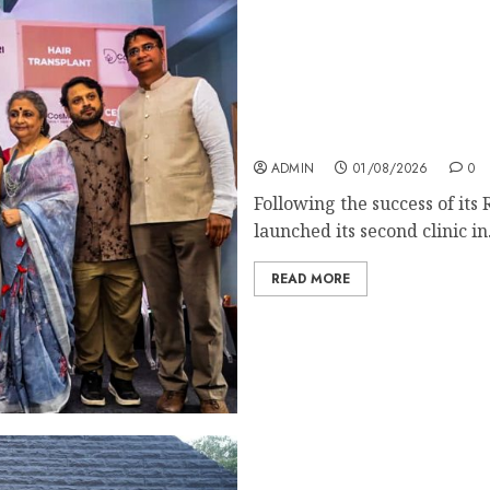
15 Years of Stunning Tra
Trusted Skin, Hair & Well
ADMIN
01/08/2026
0
Following the success of i
launched its second clinic in.
READ MORE