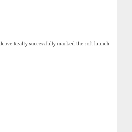
Opens Doors with Grand Soft Launch,
ience to Hooghly
lcove Realty successfully marked the soft launch