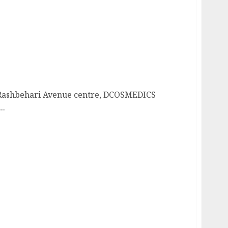
nsformations: DCOSMEDICS, Kolkata’s Most
ness Clinic Now Opens in Salt Lake
ts Rashbehari Avenue centre, DCOSMEDICS
..