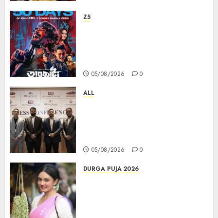
Z5
ZEE5 Bangla Originals Web-
series Taarkata Continues its
Unstopable Run, Clocks 50
Days at No.1 across ott charts
05/08/2026
0
ALL
বিডিএস লিগ্যাল সার্ভিসেস কলকাতায় নতুন অফিস
উদ্বোধনের মাধ্যমে পূর্ব ভারতে সম্প্রসারণ জোরদার
করল; স্টার্টআপ ও এমএসএমই-র জন্য উন্নত
আইনি ও বৌদ্ধিক সম্পদ (আইপি) সহায়তার ঘোষণা
05/08/2026
0
DURGA PUJA 2026
Actress Rikhia Roy Chowdhury
becomes Devi Parvati and
Mahishasurmardini for
Mahalaya