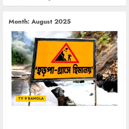
Month:
August 2025
TV 9 BANGLA
TV9 বাংলার নতুন নিউজ সিরিজ ‘হড়পা-গ্রাসে হিমালয়’। ৩১ অগাস্ট
২০২৫, রবিবার রাত ১০ টায়।