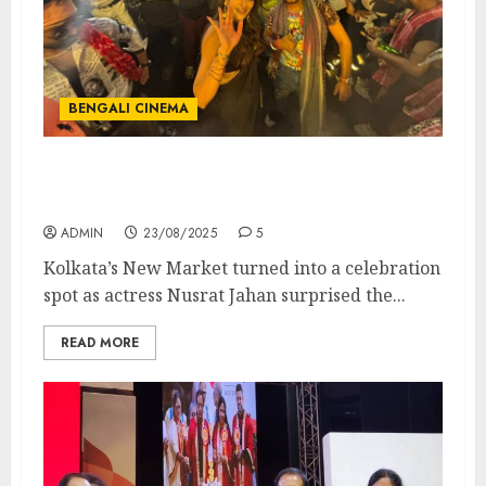
BENGALI CINEMA
Nusrat Jahan Dances to Order Chhara
Border in Flash Mob for Raktabeej 2
ADMIN
23/08/2025
5
Kolkata’s New Market turned into a celebration
spot as actress Nusrat Jahan surprised the...
READ MORE