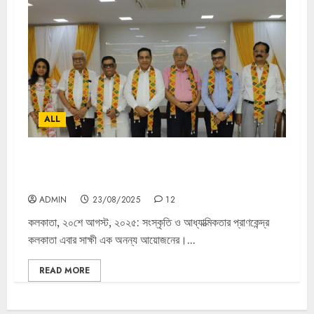
ALL
যেখানে শিল্প মেলে অন্তর্দেহের শান্তির সাথে: কলকাতায় আয়োজন ‘এসেন্স
অফ সেন্সাস’ — এক আত্মজাগরণের যাত্রা
ADMIN
23/08/2025
12
কলকাতা, ২০শে আগস্ট, ২০২৫: সংস্কৃতি ও আধ্যাত্মিকতার প্রাণকেন্দ্র
কলকাতা এবার সাক্ষী এক অনন্য আয়োজনের।...
READ MORE