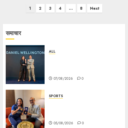
Posts
1
2
3
4
…
8
Next
pagination
समाचार
ALL
Daniel Wellington Announces
Sharvari as Its New Brand
Ambassador
07/08/2026
0
SPORTS
ভারতের ৮০তম স্বাধীনতা বর্ষ উদযাপন করতে
চ্যাম্পিয়ন মীরাবাঈ চানু প্রকাশ করলেন MMTC-
PAMP-এর ‘ভিরাসত’ রিসাইকেলড সোনার কয়েন
05/08/2026
0