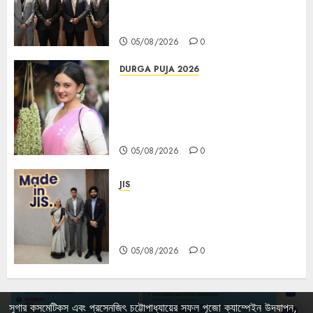
করল; স্টার্টআপ ও এমএসএমই-র জন্য উন্নত
আইনি ও বৌদ্ধিক সম্পদ (আইপি) সহায়তার ঘোষণা
05/08/2026
0
DURGA PUJA 2026
Actress Rikhia Roy Chowdhury
becomes Devi Parvati and
Mahishasurmardini for
Mahalaya
05/08/2026
0
JIS
Sharan Hegde Inspires Young
Entrepreneurs at ‘Made in JIS –
Celebrity Edition 2026’
05/08/2026
0
সুগার কসমেটিকস এবং প্রসেনজিৎ চট্টোপাধ্যায়ের সফল পূজো ক্যাম্পেইন উদযাপন,