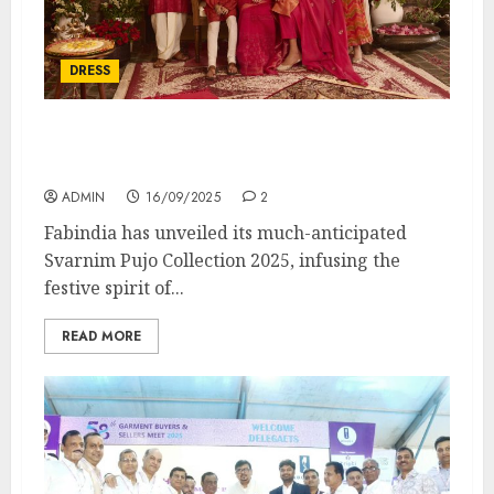
DRESS
Celebrate Durga Puja in Style with
Fabindia’s New Svarnim Pujo Collection
ADMIN
16/09/2025
2
Fabindia has unveiled its much-anticipated
Svarnim Pujo Collection 2025, infusing the
festive spirit of...
READ MORE