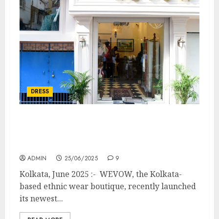
DRESS
WEVOW Unveils a New Boutique in
Southern Avenue — A Homage to
Handcrafted Elegance
ADMIN
25/06/2025
9
Kolkata, June 2025 :- WEVOW, the Kolkata-
based ethnic wear boutique, recently launched
its newest...