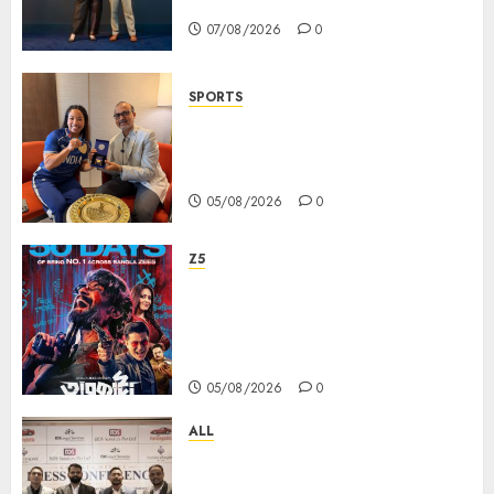
Ambassador
07/08/2026
0
SPORTS
ভারতের ৮০তম স্বাধীনতা বর্ষ উদযাপন করতে
চ্যাম্পিয়ন মীরাবাঈ চানু প্রকাশ করলেন MMTC-
PAMP-এর ‘ভিরাসত’ রিসাইকেলড সোনার কয়েন
05/08/2026
0
Z5
ZEE5 Bangla Originals Web-
series Taarkata Continues its
Unstopable Run, Clocks 50
Days at No.1 across ott charts
05/08/2026
0
ALL
বিডিএস লিগ্যাল সার্ভিসেস কলকাতায় নতুন অফিস
উদ্বোধনের মাধ্যমে পূর্ব ভারতে সম্প্রসারণ জোরদার