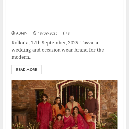
Tasva, the Mens Indianwear Brand,
Launches their Flagship Store in Rash
Behari Kolkata with Bollywood Actor
Shantanu Maheshwari
ADMIN
18/09/2025
8
Kolkata, 17th September, 2025: Tasva, a
wedding and occasion wear brand for the
modern...
READ MORE