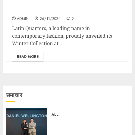
Latin Quarters Unveils Winter Trends:
Celebrating Style, Identity, and Creativity
ADMIN
26/11/2024
9
Latin Quarters, a leading name in
contemporary fashion, proudly unveiled its
Winter Collection at...
READ MORE
समाचार
ALL
Daniel Wellington Announces
Sharvari as Its New Brand