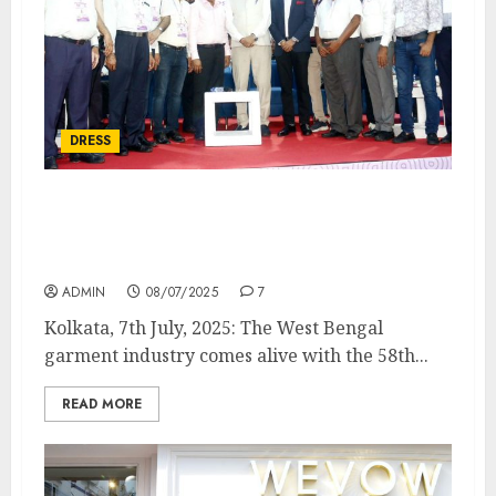
DRESS
58th Garment Buyers & Sellers Meet and B2B
Expo by West Bengal Garment
Manufacturers & Dealers Association
ADMIN
08/07/2025
7
Kolkata, 7th July, 2025: The West Bengal
garment industry comes alive with the 58th...
READ MORE