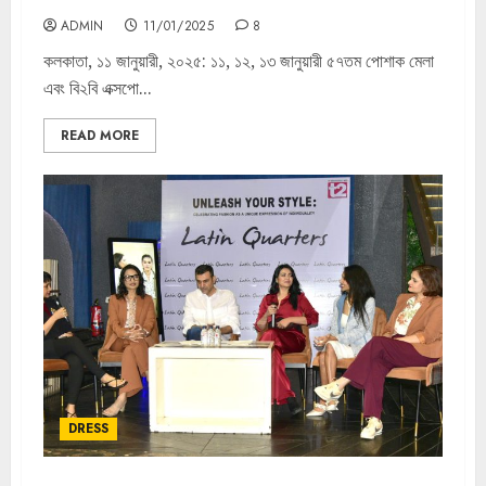
ADMIN
11/01/2025
8
কলকাতা, ১১ জানুয়ারী, ২০২৫: ১১, ১২, ১৩ জানুয়ারী ৫৭তম পোশাক মেলা
এবং বি২বি এক্সপো...
READ MORE
DRESS