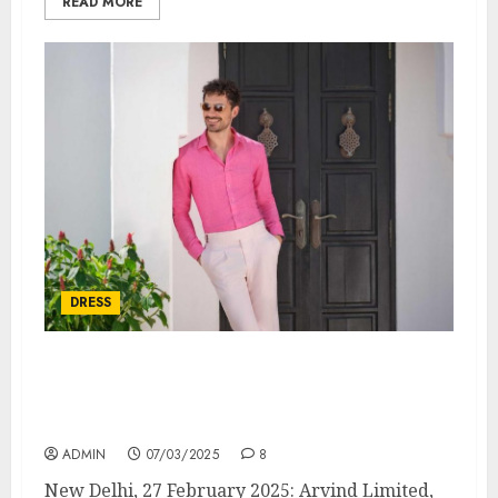
READ MORE
DRESS
ARVIND LIMITED UNVEILS “FOR ALL KINDS
OF COOL” – A CAMPAIGN REIMAGINING
LINEN
ADMIN
07/03/2025
8
New Delhi, 27 February 2025: Arvind Limited,