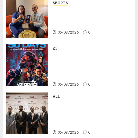
SPORTS
ভারতের ৮০তম স্বাধীনতা বর্ষ উদযাপন করতে
চ্যাম্পিয়ন মীরাবাঈ চানু প্রকাশ করলেন MMTC-
PAMP-এর ‘ভিরাসত’ রিসাইকেলড সোনার কয়েন
05/08/2026
0
Z5
ZEE5 Bangla Originals Web-
series Taarkata Continues its
Unstopable Run, Clocks 50
Days at No.1 across ott charts
05/08/2026
0
ALL
বিডিএস লিগ্যাল সার্ভিসেস কলকাতায় নতুন অফিস
উদ্বোধনের মাধ্যমে পূর্ব ভারতে সম্প্রসারণ জোরদার
করল; স্টার্টআপ ও এমএসএমই-র জন্য উন্নত
আইনি ও বৌদ্ধিক সম্পদ (আইপি) সহায়তার ঘোষণা
05/08/2026
0