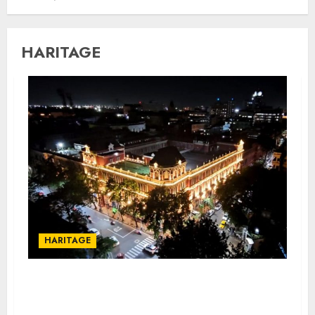
HARITAGE
HARITAGE
আলোঝলমল ঐতিহ্য ও আধুনিকতার সংমিশ্রনে সেজে উঠল কলকাতার ৩
নম্বর গভর্নমেন্ট প্লেস আয়কর ভবন