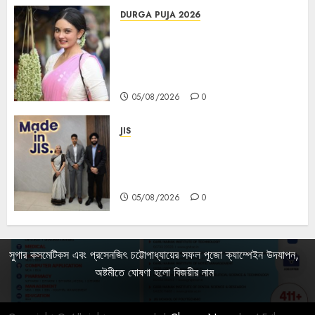
DURGA PUJA 2026
Actress Rikhia Roy Chowdhury
becomes Devi Parvati and
Mahishasurmardini for
Mahalaya
05/08/2026
0
JIS
Sharan Hegde Inspires Young
Entrepreneurs at ‘Made in JIS –
Celebrity Edition 2026’
05/08/2026
0
সুগার কসমেটিকস এবং প্রসেনজিৎ চট্টোপাধ্যায়ের সফল পূজো ক্যাম্পেইন উদযাপন,
অষ্টমীতে ঘোষণা হলো বিজয়ীর নাম