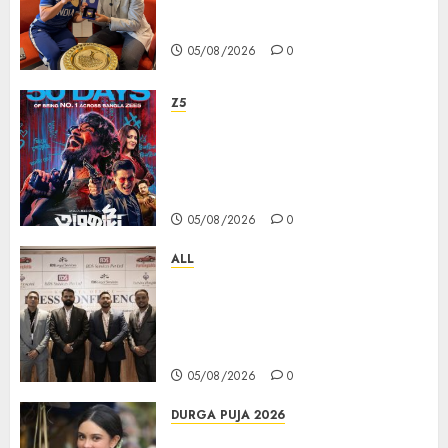
চ্যাম্পিয়ন মীরাবাঈ চানু প্রকাশ করলেন MMTC-
PAMP-এর ‘ভিরাসত’ রিসাইকেলড সোনার কয়েন
05/08/2026
0
Z5
ZEE5 Bangla Originals Web-
series Taarkata Continues its
Unstopable Run, Clocks 50
Days at No.1 across ott charts
05/08/2026
0
ALL
বিডিএস লিগ্যাল সার্ভিসেস কলকাতায় নতুন অফিস
উদ্বোধনের মাধ্যমে পূর্ব ভারতে সম্প্রসারণ জোরদার
করল; স্টার্টআপ ও এমএসএমই-র জন্য উন্নত
আইনি ও বৌদ্ধিক সম্পদ (আইপি) সহায়তার ঘোষণা
05/08/2026
0
DURGA PUJA 2026
Actress Rikhia Roy Chowdhury