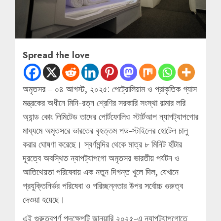
Spread the love
অমৃতসর – ০৪ আগস্ট, ২০২৫: পেট্রোলিয়াম ও প্রাকৃতিক গ্যাস
মন্ত্রকের অধীনে মিনি-রত্ন শ্রেণির সরকারি সংস্থা বাল্মার লরি
অ্যান্ড কোং লিমিটেড তাদের পোর্টফোলিও স্টার্টআপ ন্যাপট্যাপগোর
মাধ্যমে অমৃতসরে ভারতের বৃহত্তম পড-স্টাইলের হোটেল চালু
করার ঘোষণা করেছে। স্বর্ণমন্দির থেকে মাত্র ৮ মিনিট হাঁটার
দূরত্বে অবস্থিত ন্যাপট্যাপগো অমৃতসর ভারতীয় পর্যটন ও
আতিথেয়তা পরিষেবায় এক নতুন দিগন্ত খুলে দিল, যেখানে
প্রযুক্তিনির্ভর পরিষেবা ও পরিচ্ছন্নতার উপর সর্বোচ্চ গুরুত্ব
দেওয়া হয়েছে।
এই গুরুত্বপূর্ণ পদক্ষেপটি জানুয়ারি ২০২৫-এ ন্যাপট্যাপগোতে