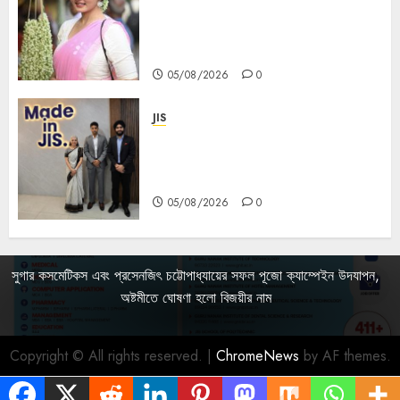
becomes Devi Parvati and
Mahishasurmardini for
Mahalaya
05/08/2026
0
JIS
Sharan Hegde Inspires Young
Entrepreneurs at ‘Made in JIS –
Celebrity Edition 2026’
05/08/2026
0
সুগার কসমেটিকস এবং প্রসেনজিৎ চট্টোপাধ্যায়ের সফল পূজো ক্যাম্পেইন উদযাপন,
অষ্টমীতে ঘোষণা হলো বিজয়ীর নাম
Copyright © All rights reserved.
|
ChromeNews
by AF themes.