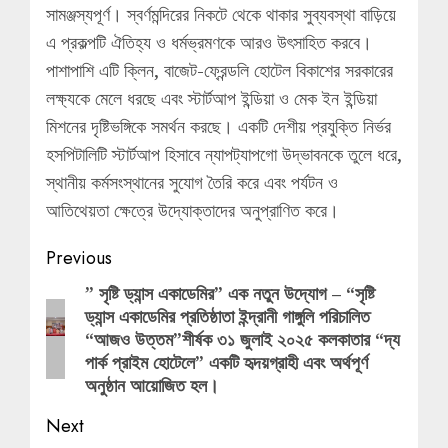
সামঞ্জস্যপূর্ণ। স্বর্ণমন্দিরের নিকটে থেকে থাকার সুব্যবস্থা বাড়িয়ে
এ প্রকল্পটি ঐতিহ্য ও ধর্মভ্রমণকে আরও উৎসাহিত করবে।
পাশাপাশি এটি ক্লিন, বাজেট-ফ্রেন্ডলি হোটেল বিকাশের সরকারের
লক্ষ্যকে মেলে ধরছে এবং স্টার্টআপ ইন্ডিয়া ও মেক ইন ইন্ডিয়া
মিশনের দৃষ্টিভঙ্গিকে সমর্থন করছে। একটি দেশীয় প্রযুক্তি নির্ভর
হসপিটালিটি স্টার্টআপ হিসাবে ন্যাপট্যাপগো উদ্ভাবনকে তুলে ধরে,
স্থানীয় কর্মসংস্থানের সুযোগ তৈরি করে এবং পর্যটন ও
আতিথেয়তা ক্ষেত্রে উদ্যোক্তাদের অনুপ্রাণিত করে।
Post
Previous
navigation
” সৃষ্টি ড্যান্স একাডেমির” এক নতুন উদ্যোগ – “সৃষ্টি
Previous
ড্যান্স একাডেমির প্রতিষ্ঠাতা ইন্দ্রানী গাঙ্গুলি পরিচালিত
post:
“আজও উত্তম”শীর্ষক ৩১ জুলাই ২০২৫ কলকাতার “দ্য
পার্ক প্রাইম হোটেলে” একটি হৃদয়গ্রাহী এবং অর্থপূর্ণ
অনুষ্ঠান আয়োজিত হল।
Next