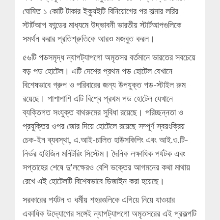
ঘোষিত ১ কোটি টাকার ইক্যুইটি বিনিয়োগের পর বাল্মার লরির
স্টার্টআপ ফান্ডের মাধ্যমে উদ্ভাবনী ভারতীয় স্টার্টআপগুলিকে
সমর্থন করার প্রতিশ্রুতিকে আরও মজবুত করল।
৫৬টি পডসমৃদ্ধ ন্যাপট্যাপগো অমৃতসর বর্তমানে ভারতের সবচেয়ে
বড় পড হোটেল। এটি দেশের প্রথম পড হোটেল যেখানে
বিশেষভাবে গ্রুপ ও পরিবারের জন্য উপযুক্ত পড-স্টাইল রুম
রয়েছে। পাশাপাশি এটি বিশ্বে প্রথম পড হোটেল যেখানে
ব্যক্তিগত সংযুক্ত বাথরুমের সুবিধা রয়েছে। পরিচ্ছন্নতা ও
প্রযুক্তির ওপর জোর দিয়ে হোটেলে রয়েছে সম্পূর্ণ স্বয়ংক্রিয়
চেক-ইন ব্যবস্থা, এ.আই-চালিত হাউসকিপিং এবং আই.ও.টি-
নির্ভর হাইজিন মনিটরিং সিস্টেম। দৈনিক লক্ষাধিক পর্যটক এবং
সপ্তাহের শেষে দু’লক্ষেরও বেশি ভক্তের আগমনের কথা মাথায়
রেখে এই হোটেলটি বিশেষভাবে ডিজাইন করা হয়েছে।
সরকারের পর্যটন ও ধর্মীয় শহরগুলিকে এগিয়ে নিয়ে যাওয়ার
একাধিক উদ্যোগের সঙ্গেই ন্যাপট্যাপগো অমৃতসরের এই প্রকল্পটি