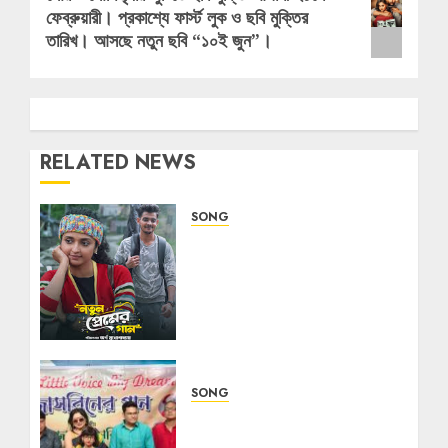
ফেব্রুয়ারী। প্রকাশ্যে ফার্স্ট লুক ও ছবি মুক্তির
post:
তারিখ। আসছে নতুন ছবি “১০ই জুন”।
RELATED NEWS
SONG
Camellia Productions and
Fridaay Release the
Romantic Melody
‘Shohagi Haat’ from
Notun Premer Gaan
29/05/2026
0
SONG
“লিটল ভয়েস বিগ ড্রিম” – এক কিশোর
প্রতিভার সুরেলা উদযাপন