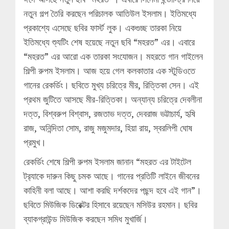
নতুন গল্প তৈরি করছেন পরিচালক আতিউল ইসলাম। ইতিমধ্যে
প্রকাশ্যে এসেছে ছবির ফার্স্ট লুক। একগুচ্ছ তারকা নিয়ে
ইতিমধ্যে শ্যুটিং শেষ হয়েছে নতুন ছবি “মহরত” এর। এবারে
“মহরত” এর আরো এক তারকা সংযোজন। মহরতে গান গাইলেন
শিল্পী রুপম ইসলাম। আজ হয়ে গেল কলকাতার এক স্টুডিওতে
গানের রেকর্ডিং। ছবিতে মুখ্য চরিত্রে মীর, রিত্তিকা সেন। এই
প্রথম জুটিতে আসছে মীর-রিত্তিকা। অন্যান্য চরিত্রে দেবলীনা
দত্ত, বিশ্বরুপ বিশ্বাস, রজতাভ দত্ত, দেবরাজ ভট্টাচার্য, হৃষি
রাজ, অনিন্দিতা সোম, রাজু মজুমদার, হিয়া রায়, স্বরলিপী ঘোষ
প্রমুখ।
রেকর্ডিং শেষে শিল্পী রুপম ইসলাম জানান “মহরত এর টাইটেল
ট্র‍্যাকে দারুন কিছু চমক আছে। গানের প্রতিটি লাইনে জীবনের
কাহিনী বলা আছে। আশা করছি দর্শকদের পছন্দ হবে এই গান”।
ছবিতে মিউজিক ডিরেক্টর হিসাবে রয়েছেন মসিউর রহমান। ছবির
ব্যাকগ্রাউন্ড মিউজিক করছেন সমিধ মুখার্জি।