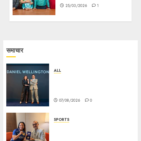
25/03/2026
1
समाचार
ALL
Daniel Wellington Announces
Sharvari as Its New Brand
Ambassador
07/08/2026
0
SPORTS
ভারতের ৮০তম স্বাধীনতা বর্ষ উদযাপন করতে
চ্যাম্পিয়ন মীরাবাঈ চানু প্রকাশ করলেন MMTC-