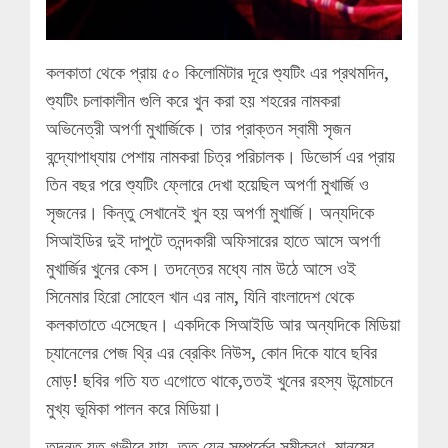
কলকাতা থেকে প্রায় ৫০ কিলোমিটার দূরে শ্যুটিং এর প্রথমদিন,
শ্যুটিং চলাকালীন গুলি করে খুন করা হয় শহরের নামকরা
অভিনেত্রী অপর্ণা মুখার্জিকে। তার প্রাক্তন স্বামী সৃজন
বন্দ্যোপাধ্যায় পেশায় নামকরা চিত্র পরিচালক। ডিভোর্স এর প্রায়
তিন বছর পরে শ্যুটিং ফ্লোরে দেখা হয়েছিল অপর্ণা মুখার্জি ও
সৃজনের। কিন্তু সেখানেই খুন হয় অপর্ণা মুখার্জি। অন্যদিকে
সিআইডির দুই দাপুটে তনন্দকারী অফিসারের হাতে আসে অপর্ণা
মুখার্জির খুনের কেস। তদন্তের মধ্যে নাম উঠে আসে ওই
সিনেমার হিরো সোহেল খান এর নাম, যিনি বাংলাদেশ থেকে
কলকাতাতে এসেছেন। একদিকে সিআইডি আর অন্যদিকে মিডিয়া
চ্যানেলের পেজ থ্রি এর ব্রেকিং নিউস, কোন দিকে যাবে ছবির
মোড়! ছবির গতি যত এগোতে থাকে,ততই খুনের রহস্য উন্মোচনে
মুখ্য ভূমিকা পালন করে মিডিয়া।
তদন্ত যত গভীরে যায়, তত যেন সম্পর্কের সমীকরণ, মানুষের