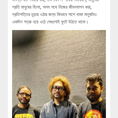
প্রতি মানুষের হিংসা, অসৎ পথে নিজের জীবনযাপন করা,
প্রতিপত্তির চূড়ায় ওঠার জন্য কিভাবে পাশে থাকা মানুষটাও
একদিন শত্রু হয়ে ওঠে সেগুলোই ফুটে উঠতে থাকে।