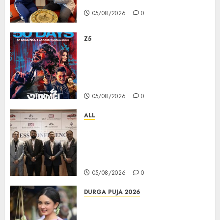
PAMP-এর ‘ভিরাসত’ রিসাইকেলড সোনার কয়েন
05/08/2026
0
Z5
ZEE5 Bangla Originals Web-
series Taarkata Continues its
Unstopable Run, Clocks 50
Days at No.1 across ott charts
05/08/2026
0
ALL
বিডিএস লিগ্যাল সার্ভিসেস কলকাতায় নতুন অফিস
উদ্বোধনের মাধ্যমে পূর্ব ভারতে সম্প্রসারণ জোরদার
করল; স্টার্টআপ ও এমএসএমই-র জন্য উন্নত
আইনি ও বৌদ্ধিক সম্পদ (আইপি) সহায়তার ঘোষণা
05/08/2026
0
DURGA PUJA 2026
Actress Rikhia Roy Chowdhury
becomes Devi Parvati and