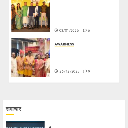
Commissioner of Police
visits Pronam centre;
meets and interacts with
Kolkata’s senior citizens
03/01/2026
6
AWARNESS
গণবিবাহ, তত্ত্বাবধানে ‘লাভ ইন্ডিয়া
ফাউন্ডেশন’, ‘প্রয়াস’ এবং শ্রী ভারতবর্ষীয়
মারওয়ারী সমাজ
26/12/2025
9
समाचार
ALL