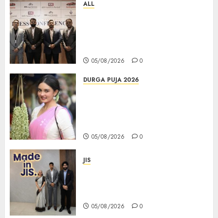
ALL
বিডিএস লিগ্যাল সার্ভিসেস কলকাতায় নতুন অফিস
উদ্বোধনের মাধ্যমে পূর্ব ভারতে সম্প্রসারণ জোরদার
করল; স্টার্টআপ ও এমএসএমই-র জন্য উন্নত
আইনি ও বৌদ্ধিক সম্পদ (আইপি) সহায়তার ঘোষণা
05/08/2026
0
DURGA PUJA 2026
Actress Rikhia Roy Chowdhury
becomes Devi Parvati and
Mahishasurmardini for
Mahalaya
05/08/2026
0
JIS
Sharan Hegde Inspires Young
Entrepreneurs at ‘Made in JIS –
Celebrity Edition 2026’
05/08/2026
0