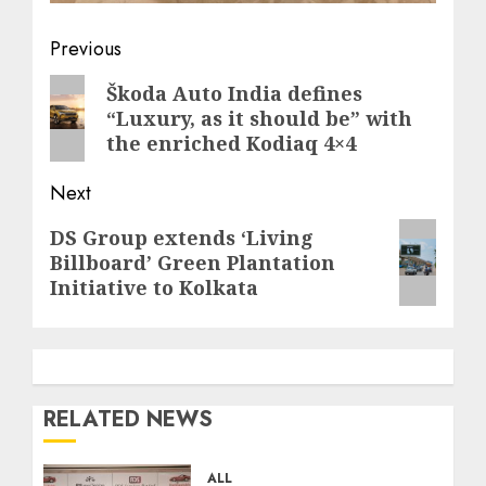
Post
Previous
navigation
Previous
Škoda Auto India defines
“Luxury, as it should be” with
post:
the enriched Kodiaq 4×4
Next
Next
DS Group extends ‘Living
Billboard’ Green Plantation
post:
Initiative to Kolkata
RELATED NEWS
ALL