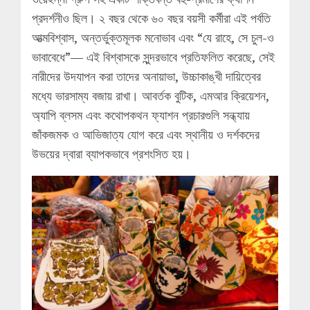
প্রদর্শনীও ছিল। ২ বছর থেকে ৬০ বছর বয়সী কর্মীরা এই পর্বতি
আত্মবিশ্বাস, অন্তর্ভুক্তমূলক মনোভাব এবং “যে রাহে, সে চুল-ও
ভাবাবেধে”— এই বিশ্বাসকে সুন্দরভাবে প্রতিফলিত করেছে, সেই
নারীদের উদযাপন করা তাদের অনায়াভা, উচ্চাকাঙ্খী দায়িত্বের
মধ্যে ভারসাম্য বজায় রাখা। আবর্তক বুটিক, এমআর ক্রিয়েশন,
অ্যাপি ব্লসম এবং কথোপকথন ফ্যাশন প্রচারগুলি সন্ধ্যায়
জাঁকজমক ও আভিজাত্য যোগ করে এবং স্থানীয় ও দর্শকদের
উভয়ের দ্বারা ব্যাপকভাবে প্রশংসিত হয়।