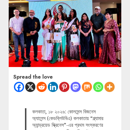
Spread the love
কলকাতা, ১৮ ২০২৬: কোলমেন্স বিজনেস
অ্যালেন্স (কেডব্লিউবিএ) কলকাতায় “গ্ল্যামার
অ্যান্ড্রয়েড স্ক্রিনেস”-এর প্রথম সংস্করণের