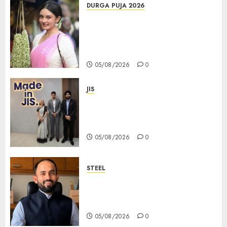
DURGA PUJA 2026
Actress Rikhia Roy Chowdhury
becomes Devi Parvati and
Mahishasurmardini for
Mahalaya
05/08/2026
0
JIS
Sharan Hegde Inspires Young
Entrepreneurs at ‘Made in JIS –
Celebrity Edition 2026’
05/08/2026
0
STEEL
পশ্চিমবঙ্গে অমিত মেটালিকসের আসন্ন ইন্টিগ্রেটেড
স্টিল প্রকল্পের ভিত্তিপ্রস্তর স্থাপন করবেন
মুখ্যমন্ত্রী শুভেন্দু অধিকারী
05/08/2026
0