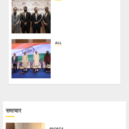
বিডিএস লিগ্যাল সার্ভিসেস কলকাতায় নতুন
অফিস উদ্বোধনের মাধ্যমে পূর্ব ভারতে
সম্প্রসারণ জোরদার করল; স্টার্টআপ ও
এমএসএমই-র জন্য উন্নত আইনি ও
বৌদ্ধিক সম্পদ (আইপি) সহায়তার ঘোষণা
05/08/2026
0
ALL
Goa Showcases Vision for
Sustainable
Infrastructure at
National Conference in
New Delhi
01/08/2026
0
समाचार