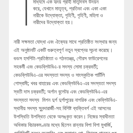
মাধ্যমে এক হৃদয় গ্রাহী মাতৃদিবস উদয়ন
করে, যেখানে মাতৃত্ব, প্রতিভা এবং একা একা
নারীকে উদ্যোক্তা, গৃহিণী, গৃহিণী, মহিলা ও
নারীদের উদ্যোক্তা হয়।
নারী সক্ষমতা যোদ্ধা এবং ঐক্যের সাথে প্রতিষ্ঠিত সংস্থার জন্য
এই অনুষ্ঠানটি একটি গুরুত্বপূর্ণ নতুন স্বপ্নের সূচনা করেছে।
গুডস হসপিটা-প্রতিষ্ঠাতা ও গঠনতন্ত্র, গৌরস ফাউরেশনের
সহকর্মী এবং কেডব্লিউবিএ-র সদস্য সোমা চক্রবর্তী;
কেডব্লিউবিএ-এর সদস্যতা সদস্য ও সাংস্কৃতিক পার্টিলি
গোস্বামী; খবর বাহারের এবং কেডব্লিউবিএ-এর সদস্যতা সদস্য
স্বতী দাস চক্রবর্তী; অর্গান বুলেটর এবং কেডব্লিউবিএ-এর
সদস্যতা সদস্য মিশন দুর্গ দুর্গাপুরের নাগরিক এবং কেব্লিউবিএ-
স্থানীয় সদস্য সুনন্দারার্জী-সহ বিশিষ্ট ব্যক্তিবর্গ এই আসনের
উপস্থিতি উপস্থিত থেকে অলঙ্কৃত করেন। নিজের স্বাধীনতা
অধিকার বিচারকমণ্ডার মধ্যে ছিলেন রান্নার বিপা বিশা মুখার্জি,