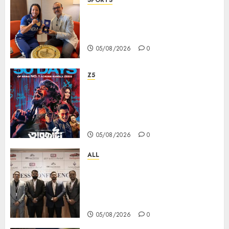
SPORTS
ভারতের ৮০তম স্বাধীনতা বর্ষ উদযাপন করতে
চ্যাম্পিয়ন মীরাবাঈ চানু প্রকাশ করলেন MMTC-
PAMP-এর ‘ভিরাসত’ রিসাইকেলড সোনার কয়েন
05/08/2026
0
Z5
ZEE5 Bangla Originals Web-
series Taarkata Continues its
Unstopable Run, Clocks 50
Days at No.1 across ott charts
05/08/2026
0
ALL
বিডিএস লিগ্যাল সার্ভিসেস কলকাতায় নতুন অফিস
উদ্বোধনের মাধ্যমে পূর্ব ভারতে সম্প্রসারণ জোরদার
করল; স্টার্টআপ ও এমএসএমই-র জন্য উন্নত
আইনি ও বৌদ্ধিক সম্পদ (আইপি) সহায়তার ঘোষণা
05/08/2026
0