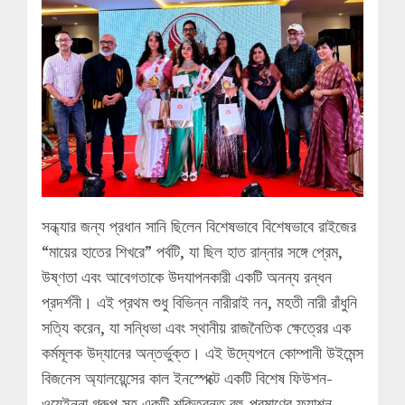
সন্ধ্যার জন্য প্রধান সানি ছিলেন বিশেষভাবে বিশেষভাবে রাইজের
“মায়ের হাতের শিখরে” পর্বটি, যা ছিল হাত রান্নার সঙ্গে প্রেম,
উষ্ণতা এবং আবেগতাকে উদযাপনকারী একটি অনন্য রন্ধন
প্রদর্শনী। এই প্রথম শুধু বিভিন্ন নারীরাই নন, মহতী নারী রাঁধুনি
সত্যি করেন, যা সন্ধিভা এবং স্থানীয় রাজনৈতিক ক্ষেত্রের এক
কর্মমূলক উদ্যানের অন্তর্ভুক্ত। এই উদ্যেপনে কোম্পানী উইমেন্স
বিজনেস অ্যালয়েন্সের কাল ইনস্পেক্টে একটি বিশেষ ফিউশন-
ওয়েইন্না গ্রুপ সহ একটি শক্তিবন্ত বহু-প্রমাণের ফ্যাশন