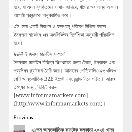
হবে, যা এমন ব্যক্তিদের সম্মান জানাবে, যাঁদের অসামান্য অবদান
আগামী প্রজন্মকে অনুপ্রাণিত করে।
এই মেলা একটি নিরাপদ ও ফলপ্রসূ পরিবেশ নিশ্চিত করতে
ইনফরমা মার্কেটস-এর অলসিকিউর নির্দেশিকা অনুযায়ী পরিচালিত
হবে।
### ইনফরমা মার্কেটস সম্পর্কে
ইনফরমা মার্কেটস বিভিন্ন শিল্পখাতের জন্য ট্রেড, উদ্ভাবন এবং
প্রবৃদ্ধির প্ল্যাটফর্ম তৈরি করে। আমাদের পোর্টফোলিও ৫৫০টিরও
বেশি আন্তর্জাতিক B2B ইভেন্ট এবং ব্র্যান্ড নিয়ে গঠিত। আরও
তথ্যের জন্য, ভিজিট করুন
[www.informamarkets.com]
(http://www.informamarkets.com)।
Post
Previous
navigation
Previous
২১তম আন্তর্জাতিক ফুডটেক কলকাতা ২০২৪ খাদ্য