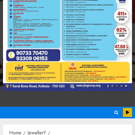
Home
JewellerY