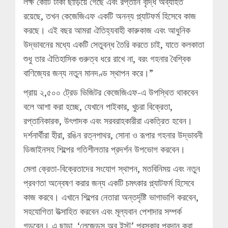
লক্ষ কোটি টাকা ছাড়িয়ে গেছে এবং রপ্তানি বৃদ্ধি অব্যাহত
রয়েছে, তখন কেজেজিএফ একটি অনন্য প্ল্যাটফর্ম হিসেবে কাজ
করছে। এই বছর আমরা ঐতিহ্যবাহী কারুকাজ এবং আধুনিক
উদ্ভাবনের মধ্যে একটি সেতুবন্ধ তৈরি করতে চাই, যাতে কলকাতা
শুধু তার ঐতিহাসিক গুরুত্ব ধরে রাখে না, বরং গহনার বৈশ্বিক
বাণিজ্যের জন্য নতুন মানদণ্ড স্থাপন করে।”
প্রায় ২,৫০০ ট্রেড ভিজিটর কেজেজিএফ-এ উপস্থিত থাকবেন
বলে আশা করা হচ্ছে, যেখানে পাইকার, খুচরা বিক্রেতা,
রপ্তানিকারক, উৎপাদক এবং সরবরাহকারীরা একত্রিত হবেন।
দর্শনার্থীরা হীরা, রঙিন রত্নপাথর, সোনা ও রূপার গহনার উদ্ভাবনী
ডিজাইনসহ শিল্পের গতিশীলতার প্রদর্শন উপভোগ করবেন।
মেলা ক্রেতা-বিক্রেতাদের সংযোগ স্থাপন, মতবিনিময় এবং নতুন
প্রবণতা অন্বেষণ করার জন্য একটি চমৎকার প্ল্যাটফর্ম হিসেবে
কাজ করবে। এখানে শিল্পের নেতারা অন্তর্দৃষ্টি ভাগাভাগি করবেন,
সহযোগিতা উত্সাহিত করবেন এবং মূল্যবান পেশাদার সম্পর্ক
গড়বেন। এ ছাড়া, ‘লেজেন্ডস অব ইস্ট’ পুরস্কার প্রদান করা