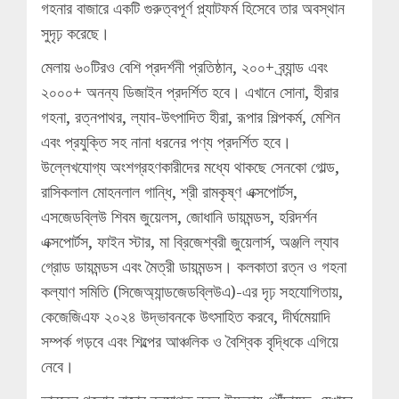
গহনার বাজারে একটি গুরুত্বপূর্ণ প্ল্যাটফর্ম হিসেবে তার অবস্থান
সুদৃঢ় করেছে।
মেলায় ৬০টিরও বেশি প্রদর্শনী প্রতিষ্ঠান, ২০০+ ব্র্যান্ড এবং
২০০০+ অনন্য ডিজাইন প্রদর্শিত হবে। এখানে সোনা, হীরার
গহনা, রত্নপাথর, ল্যাব-উৎপাদিত হীরা, রূপার শিল্পকর্ম, মেশিন
এবং প্রযুক্তি সহ নানা ধরনের পণ্য প্রদর্শিত হবে।
উল্লেখযোগ্য অংশগ্রহণকারীদের মধ্যে থাকছে সেনকো গোল্ড,
রাসিকলাল মোহনলাল গান্ধি, শ্রী রামকৃষ্ণ এক্সপোর্টস,
এসজেডব্লিউ শিবম জুয়েলস, জোধানি ডায়মন্ডস, হরিদর্শন
এক্সপোর্টস, ফাইন স্টার, মা ব্রিজেশ্বরী জুয়েলার্স, অঞ্জলি ল্যাব
গ্রোড ডায়মন্ডস এবং মৈত্রী ডায়মন্ডস। কলকাতা রত্ন ও গহনা
কল্যাণ সমিতি (সিজেঅ্যান্ডজেডব্লিউএ)-এর দৃঢ় সহযোগিতায়,
কেজেজিএফ ২০২৪ উদ্ভাবনকে উৎসাহিত করবে, দীর্ঘমেয়াদি
সম্পর্ক গড়বে এবং শিল্পের আঞ্চলিক ও বৈশ্বিক বৃদ্ধিকে এগিয়ে
নেবে।