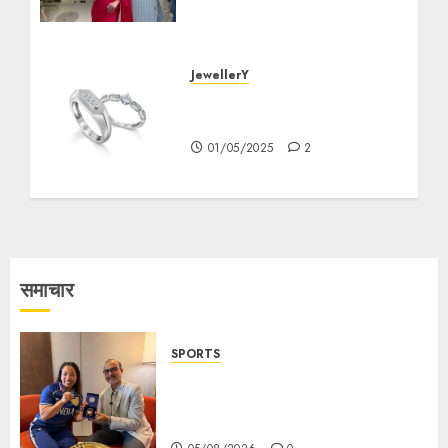
Legacy Forward
24/03/2026
0
JewellerY
এই অক্ষয় তৃতীয়ায় প্ল্যাটিনাম গয়না সহ
শাশ্বত আশীর্বাদ
01/05/2025
2
समाचार
SPORTS
ভারতের ৮০তম স্বাধীনতা বর্ষ উদযাপন করতে
চ্যাম্পিয়ন মীরাবাঈ চানু প্রকাশ করলেন MMTC-
PAMP-এর ‘ভিরাসত’ রিসাইকেলড সোনার কয়েন