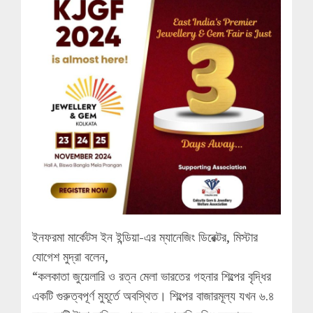
ইনফরমা মার্কেটস ইন ইন্ডিয়া-এর ম্যানেজিং ডিরেক্টর, মিস্টার
যোগেশ মুদ্রা বলেন,
“কলকাতা জুয়েলারি ও রত্ন মেলা ভারতের গহনার শিল্পের বৃদ্ধির
একটি গুরুত্বপূর্ণ মুহূর্তে অবস্থিত। শিল্পের বাজারমূল্য যখন ৬.৪