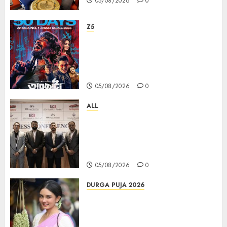
05/08/2026
0
Z5
ZEE5 Bangla Originals Web-
series Taarkata Continues its
Unstopable Run, Clocks 50
Days at No.1 across ott charts
05/08/2026
0
ALL
বিডিএস লিগ্যাল সার্ভিসেস কলকাতায় নতুন অফিস
উদ্বোধনের মাধ্যমে পূর্ব ভারতে সম্প্রসারণ জোরদার
করল; স্টার্টআপ ও এমএসএমই-র জন্য উন্নত
আইনি ও বৌদ্ধিক সম্পদ (আইপি) সহায়তার ঘোষণা
05/08/2026
0
DURGA PUJA 2026
Actress Rikhia Roy Chowdhury
becomes Devi Parvati and
Mahishasurmardini for