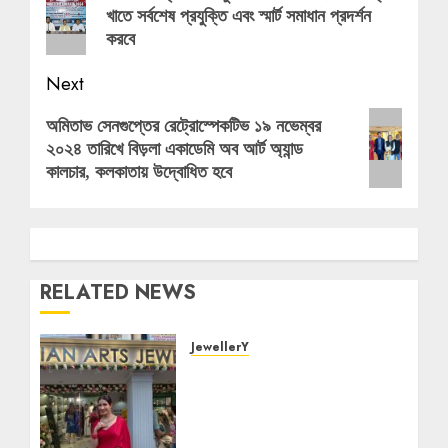
খাতে সর্বশেষ প্রযুক্তি এবং স্মার্ট সমাধান প্রদর্শন
post:
করবে
Next
Next
অমিতাভ সেনগুপ্তের রেট্রোস্পেকটিভ ১৯ নভেম্বর
২০২৪ তারিখে বিড়লা একাডেমি অব আর্ট অ্যান্ড
post:
কালচার, কলকাতায় উদ্বোধিত হবে
RELATED NEWS
JewellerY
Asian Arts Jewellery
Opens a New Chapter in
Gariahat — Carrying
Nearly Seven Decades of