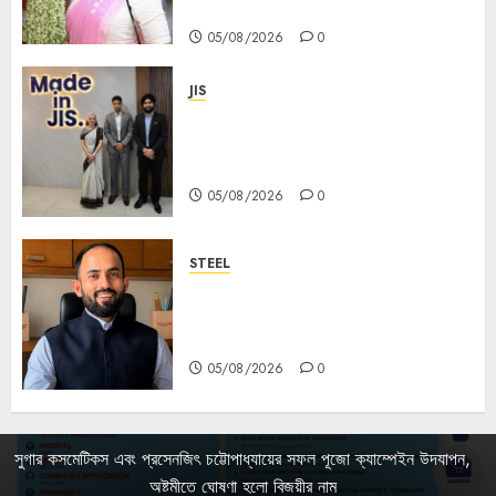
Mahalaya
05/08/2026
0
JIS
Sharan Hegde Inspires Young
Entrepreneurs at ‘Made in JIS –
Celebrity Edition 2026’
05/08/2026
0
STEEL
পশ্চিমবঙ্গে অমিত মেটালিকসের আসন্ন ইন্টিগ্রেটেড
স্টিল প্রকল্পের ভিত্তিপ্রস্তর স্থাপন করবেন
মুখ্যমন্ত্রী শুভেন্দু অধিকারী
05/08/2026
0
সুগার কসমেটিকস এবং প্রসেনজিৎ চট্টোপাধ্যায়ের সফল পূজো ক্যাম্পেইন উদযাপন,
অষ্টমীতে ঘোষণা হলো বিজয়ীর নাম