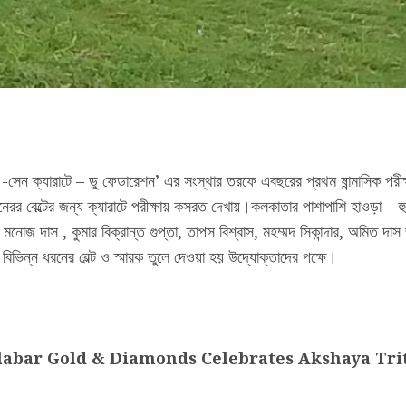
-সেন ক্যারাটে – ডু ফেডারেশন’ এর সংস্থার তরফে এবছরের প্রথম ষান্মাসিক পর
 ধরনেরর বেল্টের জন্য ক্যারাটে পরীক্ষায় কসরত দেখায়।কলকাতার পাশাপাশি হাওড়া
ফে মনোজ দাস , কুমার বিক্রান্ত গুপ্তা, তাপস বিশ্বাস, মহম্মদ সিকান্দার, অমিত
িভিন্ন ধরনের বেল্ট ও স্মারক তুলে দেওয়া হয় উদ্যোক্তাদের পক্ষে।
abar Gold & Diamonds Celebrates Akshaya Triti