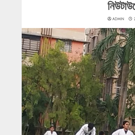
নিউটাউন
ADMIN