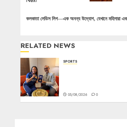
Next
Next
কলকাতা লেডিস লিগ—এক অনন্য উদ্যোগ, যেখানে মহিলারা একত
post:
RELATED NEWS
SPORTS
ভারতের ৮০তম স্বাধীনতা বর্ষ উদযাপন করতে
চ্যাম্পিয়ন মীরাবাঈ চানু প্রকাশ করলেন
MMTC-PAMP-এর ‘ভিরাসত’
রিসাইকেলড সোনার কয়েন
05/08/2026
0