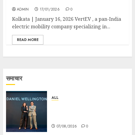
Aralias Agency LLP
ADMIN
17/01/2026
0
Kolkata | January 16, 2026 VertEV , a pan-India
electric mobility company specializing in...
READ MORE
समाचार
ALL
Daniel Wellington Announces
Sharvari as Its New Brand
Ambassador
07/08/2026
0