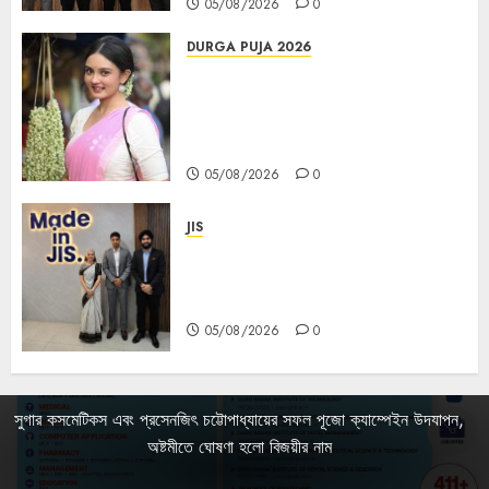
05/08/2026
0
DURGA PUJA 2026
Actress Rikhia Roy Chowdhury
becomes Devi Parvati and
Mahishasurmardini for
Mahalaya
05/08/2026
0
JIS
Sharan Hegde Inspires Young
Entrepreneurs at ‘Made in JIS –
Celebrity Edition 2026’
05/08/2026
0
সুগার কসমেটিকস এবং প্রসেনজিৎ চট্টোপাধ্যায়ের সফল পূজো ক্যাম্পেইন উদযাপন,
অষ্টমীতে ঘোষণা হলো বিজয়ীর নাম