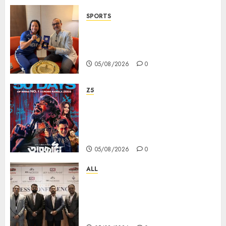
SPORTS
ভারতের ৮০তম স্বাধীনতা বর্ষ উদযাপন করতে
চ্যাম্পিয়ন মীরাবাঈ চানু প্রকাশ করলেন MMTC-
PAMP-এর ‘ভিরাসত’ রিসাইকেলড সোনার কয়েন
05/08/2026
0
Z5
ZEE5 Bangla Originals Web-
series Taarkata Continues its
Unstopable Run, Clocks 50
Days at No.1 across ott charts
05/08/2026
0
ALL
বিডিএস লিগ্যাল সার্ভিসেস কলকাতায় নতুন অফিস
উদ্বোধনের মাধ্যমে পূর্ব ভারতে সম্প্রসারণ জোরদার
করল; স্টার্টআপ ও এমএসএমই-র জন্য উন্নত
আইনি ও বৌদ্ধিক সম্পদ (আইপি) সহায়তার ঘোষণা