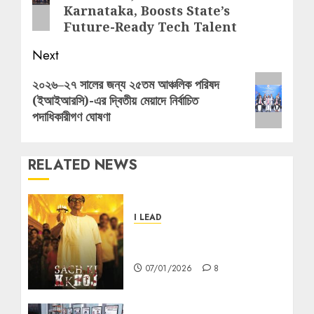
Karnataka, Boosts State’s
Future-Ready Tech Talent
Next
Next
২০২৬–২৭ সালের জন্য ২৫তম আঞ্চলিক পরিষদ
(ইআইআরসি)-এর দ্বিতীয় মেয়াদে নির্বাচিত
post:
পদাধিকারীগণ ঘোষণা
RELATED NEWS
I LEAD
“সচ কি খোঁজ” — সত্য, বিবেক ও সাহসের
এক শক্তিশালী সিনেমাটিক যাত্রা
07/01/2026
8