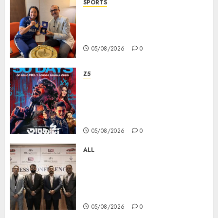
SPORTS
ভারতের ৮০তম স্বাধীনতা বর্ষ উদযাপন করতে
চ্যাম্পিয়ন মীরাবাঈ চানু প্রকাশ করলেন MMTC-
PAMP-এর ‘ভিরাসত’ রিসাইকেলড সোনার কয়েন
05/08/2026
0
Z5
ZEE5 Bangla Originals Web-
series Taarkata Continues its
Unstopable Run, Clocks 50
Days at No.1 across ott charts
05/08/2026
0
ALL
বিডিএস লিগ্যাল সার্ভিসেস কলকাতায় নতুন অফিস
উদ্বোধনের মাধ্যমে পূর্ব ভারতে সম্প্রসারণ জোরদার
করল; স্টার্টআপ ও এমএসএমই-র জন্য উন্নত
আইনি ও বৌদ্ধিক সম্পদ (আইপি) সহায়তার ঘোষণা
05/08/2026
0