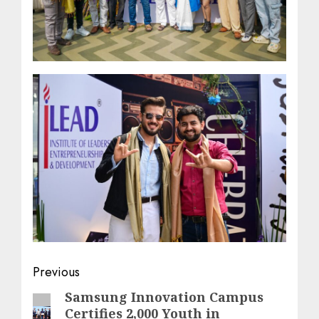
Post
Previous
navigation
Samsung Innovation Campus
Previous
Certifies 2,000 Youth in
post: