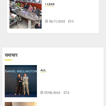
I LEAD
আইলিড-এ ছাত্র পরিষদ নির্বাচন গণতান্ত্রিক
চেতনা ও নেতৃত্ব কে অনুপ্রাণিত করে
08/11/2025
0
समाचार
ALL
Daniel Wellington Announces
Sharvari as Its New Brand
Ambassador
07/08/2026
0