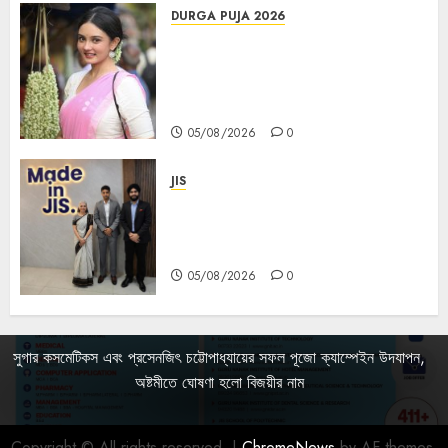
DURGA PUJA 2026
Actress Rikhia Roy Chowdhury
becomes Devi Parvati and
Mahishasurmardini for
Mahalaya
05/08/2026
0
JIS
Sharan Hegde Inspires Young
Entrepreneurs at ‘Made in JIS –
Celebrity Edition 2026’
05/08/2026
0
সুগার কসমেটিকস এবং প্রসেনজিৎ চট্টোপাধ্যায়ের সফল পূজো ক্যাম্পেইন উদযাপন,
অষ্টমীতে ঘোষণা হলো বিজয়ীর নাম
Copyright © All rights reserved.
|
ChromeNews
by AF themes.