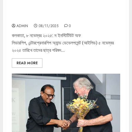
আইলিড-এ ছাত্র পরিষদ নির্বাচন গণতান্ত্রিক চেতনা ও নেতৃত্ব কে
অনুপ্রাণিত করে
ADMIN
08/11/2025
0
কলকাতা, ৮ নভেম্বর ২০২৫: দ ইনস্টিটিউট অফ
লিডারশিপ, এন্টারপ্রেনারশিপ অ্যান্ড ডেভেলপমেন্ট (আইলিড) ৫ নভেম্বর
২০২৫ তারিখে তাদের ছাত্র পরিষদ...
READ MORE