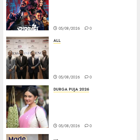
series Taarkata Continues its
Unstopable Run, Clocks 50
Days at No.1 across ott charts
05/08/2026
0
ALL
বিডিএস লিগ্যাল সার্ভিসেস কলকাতায় নতুন অফিস
উদ্বোধনের মাধ্যমে পূর্ব ভারতে সম্প্রসারণ জোরদার
করল; স্টার্টআপ ও এমএসএমই-র জন্য উন্নত
আইনি ও বৌদ্ধিক সম্পদ (আইপি) সহায়তার ঘোষণা
05/08/2026
0
DURGA PUJA 2026
Actress Rikhia Roy Chowdhury
becomes Devi Parvati and
Mahishasurmardini for
Mahalaya
05/08/2026
0