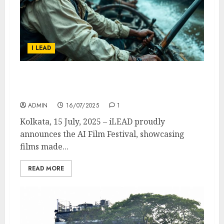
I LEAD
iLEAD announces AI Film Festival and OTT
Platform for AI-Generated Films
ADMIN
16/07/2025
1
Kolkata, 15 July, 2025 – iLEAD proudly
announces the AI Film Festival, showcasing
films made...
READ MORE