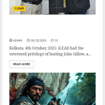
I LEAD
ILEAD Hosts Renowned Textile Expert – Sir
John Gillow to Promote Indian Art and
Craft
ADMIN
05/10/2025
10
Kolkata, 4th October, 2025: iLEAD had the
esteemed privilege of hosting John Gillow, a...
READ MORE