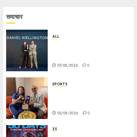
समाचार
ALL
Daniel Wellington Announces
Sharvari as Its New Brand
Ambassador
07/08/2026
0
SPORTS
ভারতের ৮০তম স্বাধীনতা বর্ষ উদযাপন করতে
চ্যাম্পিয়ন মীরাবাঈ চানু প্রকাশ করলেন MMTC-
PAMP-এর ‘ভিরাসত’ রিসাইকেলড সোনার কয়েন
05/08/2026
0
Z5
ZEE5 Bangla Originals Web-