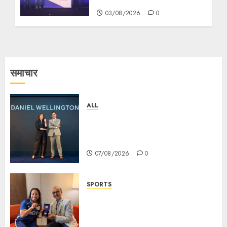
03/08/2026
0
समाचार
ALL
Daniel Wellington Announces
Sharvari as Its New Brand
Ambassador
07/08/2026
0
SPORTS
ভারতের ৮০তম স্বাধীনতা বর্ষ উদযাপন করতে
চ্যাম্পিয়ন মীরাবাঈ চানু প্রকাশ করলেন MMTC-
PAMP-এর ‘ভিরাসত’ রিসাইকেলড সোনার কয়েন