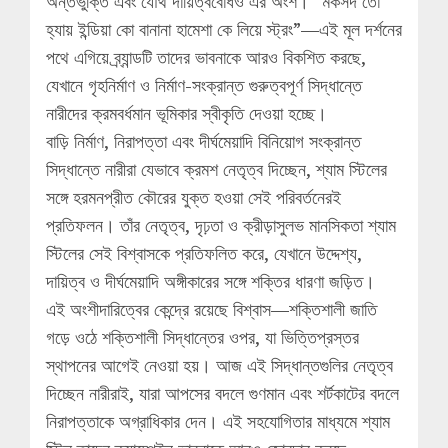
অন্তর্ভুক্তি এবং যৌথ দায়িত্ববোধও এর অংশ। “মকসদ তো
হ্যায় ইন্ডিয়া কো বানানা হামেশা কে লিয়ে স্ট্রং”—এই মূল দর্শনের
পথে এগিয়ে ব্র্যান্ডটি তাদের ভাবনাকে আরও বিকশিত করছে,
যেখানে গৃহনির্মাণ ও নির্মাণ-সংক্রান্ত গুরুত্বপূর্ণ সিদ্ধান্তে
নারীদের ক্রমবর্ধমান ভূমিকার স্বীকৃতি দেওয়া হচ্ছে।
বাড়ি নির্মাণ, নিরাপত্তা এবং দীর্ঘমেয়াদি বিনিয়োগ সংক্রান্ত
সিদ্ধান্তে নারীরা যেভাবে ক্রমশ নেতৃত্ব দিচ্ছেন, শ্যাম স্টিলের
সঙ্গে হরমনপ্রীত কৌরের যুক্ত হওয়া সেই পরিবর্তনেরই
প্রতিফলন। তাঁর নেতৃত্ব, দৃঢ়তা ও ক্রীড়াসুলভ মানসিকতা শ্যাম
স্টিলের সেই বিশ্বাসকে প্রতিফলিত করে, যেখানে উদ্দেশ্য,
দায়িত্ব ও দীর্ঘমেয়াদি অঙ্গীকারের সঙ্গে শক্তির ধারণা জড়িত।
এই অংশীদারিত্বের কেন্দ্রে রয়েছে বিশ্বাস—শক্তিশালী জাতি
গড়ে ওঠে শক্তিশালী সিদ্ধান্তের ওপর, যা ভিত্তিপ্রস্তর
স্থাপনের আগেই নেওয়া হয়। আজ এই সিদ্ধান্তগুলির নেতৃত্ব
দিচ্ছেন নারীরাই, যারা আপসের বদলে গুণমান এবং শর্টকাটের বদলে
নিরাপত্তাকে অগ্রাধিকার দেন। এই সহযোগিতার মাধ্যমে শ্যাম