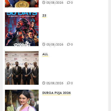
05/08/2026
0
Z5
ZEE5 Bangla Originals Web-
series Taarkata Continues its
Unstopable Run, Clocks 50
Days at No.1 across ott charts
05/08/2026
0
ALL
বিডিএস লিগ্যাল সার্ভিসেস কলকাতায় নতুন অফিস
উদ্বোধনের মাধ্যমে পূর্ব ভারতে সম্প্রসারণ জোরদার
করল; স্টার্টআপ ও এমএসএমই-র জন্য উন্নত
আইনি ও বৌদ্ধিক সম্পদ (আইপি) সহায়তার ঘোষণা
05/08/2026
0
DURGA PUJA 2026
Actress Rikhia Roy Chowdhury
becomes Devi Parvati and
Mahishasurmardini for