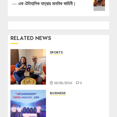
post:
— এক ঐতিহাসিক যাত্রার মানবিক কাহিনী।
RELATED NEWS
SPORTS
ভারতের ৮০তম স্বাধীনতা বর্ষ উদযাপন
করতে চ্যাম্পিয়ন মীরাবাঈ চানু প্রকাশ
করলেন MMTC-PAMP-এর ‘ভিরাসত’
রিসাইকেলড সোনার কয়েন
05/08/2026
0
BUSINESS
MS Dhoni Launches
Eurogrip’s New
Adventure Touring Tyre
Range in India