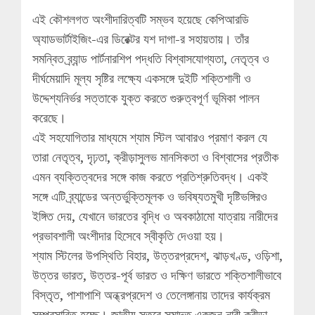
এই কৌশলগত অংশীদারিত্বটি সম্ভব হয়েছে কেপিআরডি
অ্যাডভার্টাইজিং-এর ডিরেক্টর যশ দাগা-র সহায়তায়। তাঁর
সমন্বিত ব্র্যান্ড পার্টনারশিপ পদ্ধতি বিশ্বাসযোগ্যতা, নেতৃত্ব ও
দীর্ঘমেয়াদি মূল্য সৃষ্টির লক্ষ্যে একসঙ্গে দুইটি শক্তিশালী ও
উদ্দেশ্যনির্ভর সত্তাকে যুক্ত করতে গুরুত্বপূর্ণ ভূমিকা পালন
করেছে।
এই সহযোগিতার মাধ্যমে শ্যাম স্টিল আবারও প্রমাণ করল যে
তারা নেতৃত্ব, দৃঢ়তা, ক্রীড়াসুলভ মানসিকতা ও বিশ্বাসের প্রতীক
এমন ব্যক্তিত্বদের সঙ্গে কাজ করতে প্রতিশ্রুতিবদ্ধ। একই
সঙ্গে এটি ব্র্যান্ডের অন্তর্ভুক্তিমূলক ও ভবিষ্যতমুখী দৃষ্টিভঙ্গিরও
ইঙ্গিত দেয়, যেখানে ভারতের বৃদ্ধি ও অবকাঠামো যাত্রায় নারীদের
প্রভাবশালী অংশীদার হিসেবে স্বীকৃতি দেওয়া হয়।
শ্যাম স্টিলের উপস্থিতি বিহার, উত্তরপ্রদেশ, ঝাড়খণ্ড, ওড়িশা,
উত্তর ভারত, উত্তর-পূর্ব ভারত ও দক্ষিণ ভারতে শক্তিশালীভাবে
বিস্তৃত, পাশাপাশি অন্ধ্রপ্রদেশ ও তেলেঙ্গানায় তাদের কার্যক্রম
সম্প্রসারিত হচ্ছে। জাতীয় স্তরে সমাদৃত একজন নারী ক্রীড়া