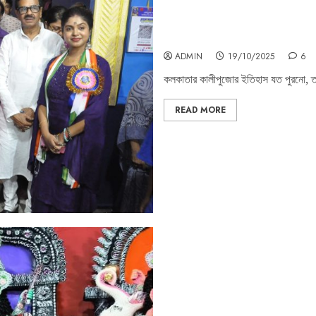
‘ফাটাকেষ্টর কালীপুজো’ সমগ্র ভারতবর্ষে এক
ADMIN
19/10/2025
6
কলকাতার কালীপুজোর ইতিহাস যত পুরনো, ততই
READ MORE