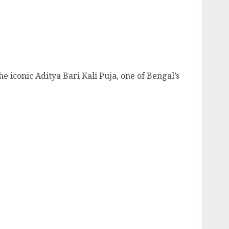
5 Shines with their Innovative Theme -“Where
Glitter”
e iconic Aditya Bari Kali Puja, one of Bengal’s