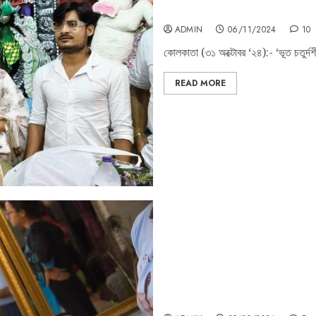
সর্বসাধারণের জন্য উন্মোচিত হল ২৪ পল্লী চেত
ADMIN
06/11/2024
10
কোলকাতা (৩১ অক্টোবর ‘২৪):- ‘ভূত চতুর্দশী
READ MORE
শিল্পী পঙ্কজের টুলির টানে প্রানবন্ত টালিগঞ্