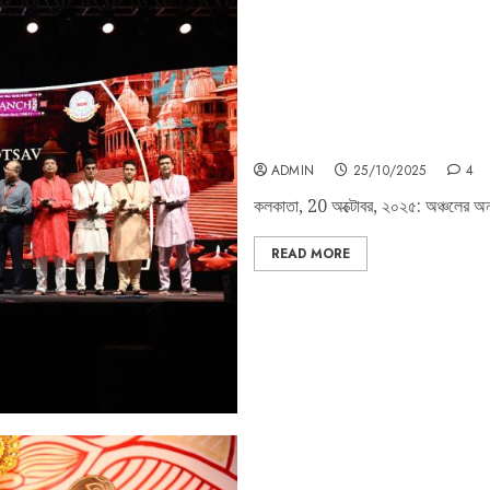
মাড়োয়ারি সংস্কৃতি মঞ্চ দীপাবলি মহোৎস
ADMIN
25/10/2025
4
কলকাতা, 20 অক্টোবর, ২০২৫: অঞ্চলের অন্যত
READ MORE