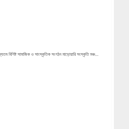
ব ২০২৫-এর মাধ্যমে সল্ট লেককে আলোকিত করল
ম বিশিষ্ট সামাজিক ও সাংস্কৃতিক সংগঠন মাড়োয়ারি সংস্কৃতি মঞ্চ...