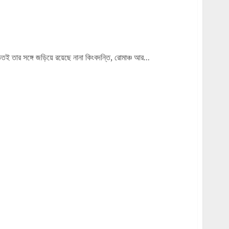
 পরিচিত নাম
 তার সঙ্গে জড়িয়ে রয়েছে নানা কিংবদন্তি, রোমাঞ্চ আর...