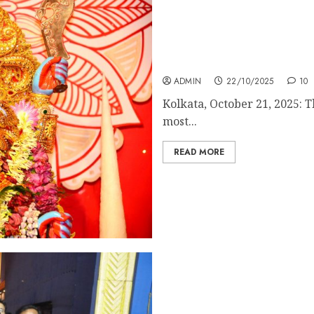
Aditya Bari Kali Puja 202
Sabeki Roots Meet Golden 
ADMIN
22/10/2025
10
Kolkata, October 21, 2025: Th
most...
READ MORE