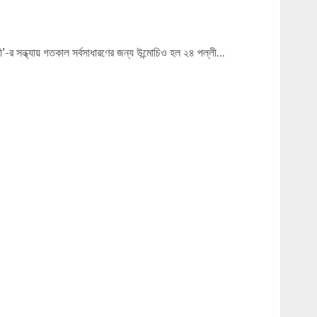
লা দশমহাবিদ্যার মাতৃমূর্তি
’-র সন্ধ্যায় গতকাল সর্বসাধারণের জন্য উন্মোচিও হল ২৪ পল্লী...
জ করুনাময়ী মন্দিরের মা করুনাময়ী