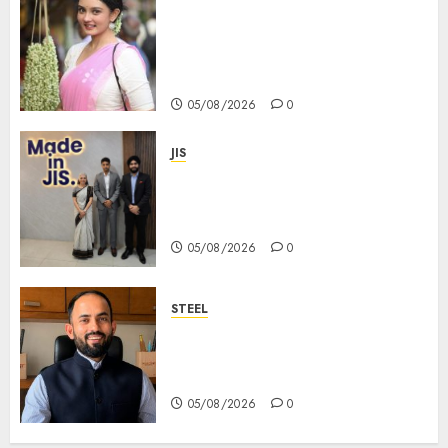
Actress Rikhia Roy Chowdhury
becomes Devi Parvati and
Mahishasurmardini for
Mahalaya
05/08/2026
0
JIS
Sharan Hegde Inspires Young
Entrepreneurs at ‘Made in JIS –
Celebrity Edition 2026’
05/08/2026
0
STEEL
পশ্চিমবঙ্গে অমিত মেটালিকসের আসন্ন ইন্টিগ্রেটেড
স্টিল প্রকল্পের ভিত্তিপ্রস্তর স্থাপন করবেন
মুখ্যমন্ত্রী শুভেন্দু অধিকারী
05/08/2026
0