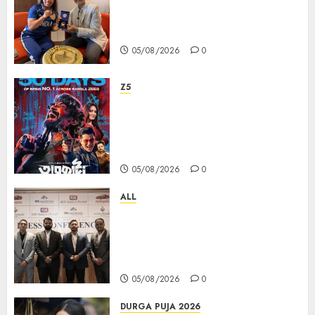
ভারতের ৮০তম স্বাধীনতা বর্ষ উদযাপন করতে
চ্যাম্পিয়ন মীরাবাঈ চানু প্রকাশ করলেন MMTC-
PAMP-এর ‘ভিরাসত’ রিসাইকেলড সোনার কয়েন
05/08/2026
0
Z5
ZEE5 Bangla Originals Web-
series Taarkata Continues its
Unstopable Run, Clocks 50
Days at No.1 across ott charts
05/08/2026
0
ALL
বিডিএস লিগ্যাল সার্ভিসেস কলকাতায় নতুন অফিস
উদ্বোধনের মাধ্যমে পূর্ব ভারতে সম্প্রসারণ জোরদার
করল; স্টার্টআপ ও এমএসএমই-র জন্য উন্নত
আইনি ও বৌদ্ধিক সম্পদ (আইপি) সহায়তার ঘোষণা
05/08/2026
0
DURGA PUJA 2026