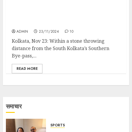
Squaremark Homes introduces luxury
villas—Mohorkoonjo–at inaugural price of
Rs. 65 lakhs
ADMIN
23/11/2024
10
Kolkata, Nov 23: Within a stone throwing
distance from the South Kolkata’s Southern
Bye-pass,...
READ MORE
समाचार
SPORTS