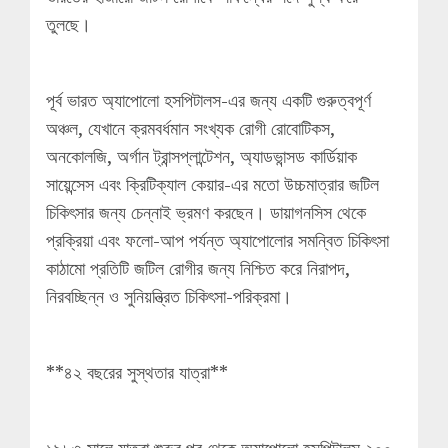
তুলছে।
পূর্ব ভারত অ্যাপোলো হসপিটালস-এর জন্য একটি গুরুত্বপূর্ণ
অঞ্চল, যেখানে ক্রমবর্ধমান সংখ্যক রোগী রোবোটিকস,
অনকোলজি, অর্গান ট্রান্সপ্লান্টেশন, অ্যাডভান্সড কার্ডিয়াক
সায়েন্সেস এবং ক্রিটিক্যাল কেয়ার-এর মতো উচ্চমাত্রার জটিল
চিকিৎসার জন্য চেন্নাই ভ্রমণ করছেন। ডায়াগনসিস থেকে
প্রক্রিয়া এবং ফলো-আপ পর্যন্ত অ্যাপোলোর সমন্বিত চিকিৎসা
কাঠামো প্রতিটি জটিল রোগীর জন্য নিশ্চিত করে নিরাপদ,
নিরবচ্ছিন্ন ও সুনিয়ন্ত্রিত চিকিৎসা-পরিক্রমা।
**৪২ বছরের সুস্থতার যাত্রা**
১৯৮৩ সালে যাত্রা শুরুর পর থেকে অ্যাপোলো হসপিটালস ২০০