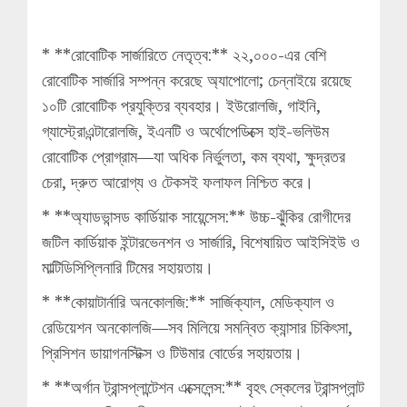
* **রোবোটিক সার্জারিতে নেতৃত্ব:** ২২,০০০-এর বেশি
রোবোটিক সার্জারি সম্পন্ন করেছে অ্যাপোলো; চেন্নাইয়ে রয়েছে
১০টি রোবোটিক প্রযুক্তির ব্যবহার। ইউরোলজি, গাইনি,
গ্যাস্ট্রোএন্টারোলজি, ইএনটি ও অর্থোপেডিক্সে হাই-ভলিউম
রোবোটিক প্রোগ্রাম—যা অধিক নির্ভুলতা, কম ব্যথা, ক্ষুদ্রতর
চেরা, দ্রুত আরোগ্য ও টেকসই ফলাফল নিশ্চিত করে।
* **অ্যাডভান্সড কার্ডিয়াক সায়েন্সেস:** উচ্চ-ঝুঁকির রোগীদের
জটিল কার্ডিয়াক ইন্টারভেনশন ও সার্জারি, বিশেষায়িত আইসিইউ ও
মাল্টিডিসিপ্লিনারি টিমের সহায়তায়।
* **কোয়াটার্নারি অনকোলজি:** সার্জিক্যাল, মেডিক্যাল ও
রেডিয়েশন অনকোলজি—সব মিলিয়ে সমন্বিত ক্যান্সার চিকিৎসা,
প্রিসিশন ডায়াগনস্টিক্স ও টিউমার বোর্ডের সহায়তায়।
* **অর্গান ট্রান্সপ্লান্টেশন এক্সেলেন্স:** বৃহৎ স্কেলের ট্রান্সপ্লান্ট