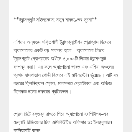
**ট্রান্সপ্লান্ট মাইলস্টোন: নতুন মানদণ্ডের সূচনা**
এশিয়ার অন্যতম শক্তিশালী ট্রান্সপ্লান্টেশন প্রোগ্রাম হিসেবে
অ্যাপোলোর একটি বড় সাফল্য হলো—অ্যাপোলো লিভার
ট্রান্সপ্লান্ট প্রোগ্রামের অধীনে ৫,০০০টি লিভার ট্রান্সপ্লান্ট
সম্পন্ন করা। এর ফলে অ্যাপোলো ভারত এবং এশিয়া অঞ্চলের
প্রথম হাসপাতাল গোষ্ঠী হিসেবে এই মাইলস্টোন ছুঁয়েছে। এটি বহু
বছরের ক্লিনিক্যাল স্কেল, মানসম্মত প্রোটোকল এবং অভিজ্ঞ
বিশেষজ্ঞ দলের দক্ষতার প্রতিফলন।
প্রেস মিটে বক্তব্য রাখতে গিয়ে অ্যাপোলো হসপিটালস-এর
চেন্নাই রিজিওনের চিফ এক্সিকিউটিভ অফিসার ডঃ ইলঙ্কুমারন
কালিয়ামূর্তি বলেন—