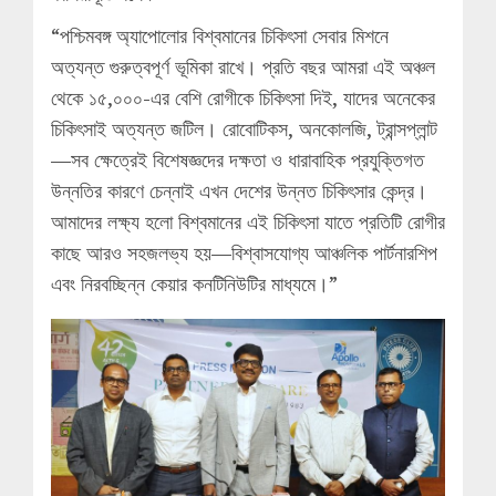
“পশ্চিমবঙ্গ অ্যাপোলোর বিশ্বমানের চিকিৎসা সেবার মিশনে
অত্যন্ত গুরুত্বপূর্ণ ভূমিকা রাখে। প্রতি বছর আমরা এই অঞ্চল
থেকে ১৫,০০০-এর বেশি রোগীকে চিকিৎসা দিই, যাদের অনেকের
চিকিৎসাই অত্যন্ত জটিল। রোবোটিকস, অনকোলজি, ট্রান্সপ্লান্ট
—সব ক্ষেত্রেই বিশেষজ্ঞদের দক্ষতা ও ধারাবাহিক প্রযুক্তিগত
উন্নতির কারণে চেন্নাই এখন দেশের উন্নত চিকিৎসার কেন্দ্র।
আমাদের লক্ষ্য হলো বিশ্বমানের এই চিকিৎসা যাতে প্রতিটি রোগীর
কাছে আরও সহজলভ্য হয়—বিশ্বাসযোগ্য আঞ্চলিক পার্টনারশিপ
এবং নিরবচ্ছিন্ন কেয়ার কনটিনিউটির মাধ্যমে।”