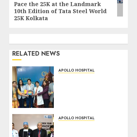
Pace the 25K at the Landmark
10th Edition of Tata Steel World
25K Kolkata
RELATED NEWS
APOLLO HOSPITAL
Apollo Cancer Centre
Turns Chocolates into
Health Reminders with
‘Check-Olate’—A Sweet
Pause That Could Save
Your Life
APOLLO HOSPITAL
16/12/2025
8
Apollo Cancer Centres
Launches ‘Save My