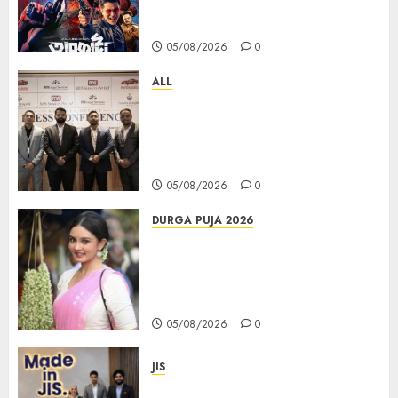
Unstopable Run, Clocks 50
Days at No.1 across ott charts
05/08/2026
0
ALL
বিডিএস লিগ্যাল সার্ভিসেস কলকাতায় নতুন অফিস
উদ্বোধনের মাধ্যমে পূর্ব ভারতে সম্প্রসারণ জোরদার
করল; স্টার্টআপ ও এমএসএমই-র জন্য উন্নত
আইনি ও বৌদ্ধিক সম্পদ (আইপি) সহায়তার ঘোষণা
05/08/2026
0
DURGA PUJA 2026
Actress Rikhia Roy Chowdhury
becomes Devi Parvati and
Mahishasurmardini for
Mahalaya
05/08/2026
0
JIS
Sharan Hegde Inspires Young