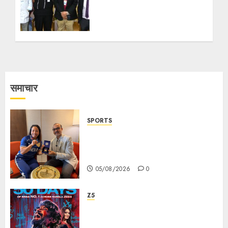
Stomach’— an Early
Detection Program to
Raise Awareness on the
Silent Threat of Stomach
Cancer
20/11/2025
11
समाचार
SPORTS
ভারতের ৮০তম স্বাধীনতা বর্ষ উদযাপন করতে
চ্যাম্পিয়ন মীরাবাঈ চানু প্রকাশ করলেন MMTC-
PAMP-এর ‘ভিরাসত’ রিসাইকেলড সোনার কয়েন
05/08/2026
0
Z5
ZEE5 Bangla Originals Web-
series Taarkata Continues its