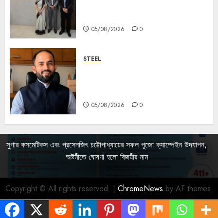
Entrepreneurs at ‘Made in JIS –
Celebrity Edition 2026’
05/08/2026
0
STEEL
পশ্চিমবঙ্গে অমিত মেটালিকসের আসন্ন ইন্টিগ্রেটেড
স্টিল প্রকল্পের ভিত্তিপ্রস্তর স্থাপন করবেন
মুখ্যমন্ত্রী শুভেন্দু অধিকারী
05/08/2026
0
সুগার কসমেটিকস এবং প্রসেনজিৎ চট্টোপাধ্যায়ের সফল পূজো ক্যাম্পেইন উদযাপন,
অষ্টমীতে ঘোষণা হলো বিজয়ীর নাম
Copyright © All rights reserved.
|
ChromeNews
by AF themes.