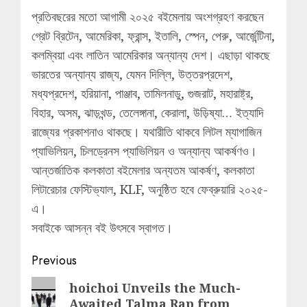
প্রতিবছরের মতো আগামী ২০২৫ বইমেলায় অংশগ্রহণ করছেন
গ্রেট ব্রিটেন, আমেরিকা, ফ্রান্স, ইতালি, স্পেন, পেরু, আর্জেন্টিনা,
কলম্বিয়া এবং লাতিন আমেরিকার অন্যান্য দেশ। এছাড়া থাকছে
ভারতের অন্যান্য রাজ্য, যেমন দিল্লি, উত্তরপ্রদেশ,
মধ্যপ্রদেশ, হরিয়ানা, পাঞ্জাব, তামিলনাডু, গুজরাট, মহারাষ্ট্র,
বিহার, অসম, ঝাড়খন্ড, তেলেঙ্গানা, কেরালা, উড়িষ্যা… ইত্যাদি
রাজ্যের প্রকাশনাও থাকছে। যথারীতি থাকবে লিটল ম্যাগাজিন
প্যাভিলিয়ন, চিলড্রেনস প্যাভিলিয়ন ও অন্যান্য আকর্ষণও।
আন্তর্জাতিক কলকাতা বইমেলার অন্যতম আকর্ষণ, কলকাতা
লিটারেচার ফেস্টিভ্যাল, KLF, অনুষ্ঠিত হবে ফেব্রুয়ারি ২০২৫-
এ।
সবাইকে আসন্ন বই উৎসবে স্বাগত।
Post
Previous
navigation
Previous
hoichoi Unveils the Much-
Awaited Talma Rap from
post: