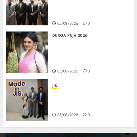
উদ্বোধনের মাধ্যমে পূর্ব ভারতে সম্প্রসারণ জোরদার
করল; স্টার্টআপ ও এমএসএমই-র জন্য উন্নত
আইনি ও বৌদ্ধিক সম্পদ (আইপি) সহায়তার ঘোষণা
05/08/2026
0
DURGA PUJA 2026
Actress Rikhia Roy Chowdhury
becomes Devi Parvati and
Mahishasurmardini for
Mahalaya
05/08/2026
0
JIS
Sharan Hegde Inspires Young
Entrepreneurs at ‘Made in JIS –
Celebrity Edition 2026’
05/08/2026
0