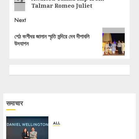
Talmar Romeo Juliet
Next
Next
শেঠ বংশীধর জালান স্মৃতি মন্দিরে দেব দীপাবলি
post:
উদযাপন
समाचार
ALL
Daniel Wellington Announces
Sharvari as Its New Brand