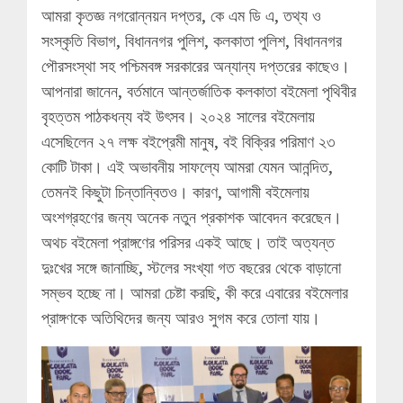
আমরা কৃতজ্ঞ নগরোন্নয়ন দপ্তর, কে এম ডি এ, তথ্য ও
সংস্কৃতি বিভাগ, বিধাননগর পুলিশ, কলকাতা পুলিশ, বিধাননগর
পৌরসংস্থা সহ পশ্চিমবঙ্গ সরকারের অন্যান্য দপ্তরের কাছেও।
আপনারা জানেন, বর্তমানে আন্তর্জাতিক কলকাতা বইমেলা পৃথিবীর
বৃহত্তম পাঠকধন্য বই উৎসব। ২০২৪ সালের বইমেলায়
এসেছিলেন ২৭ লক্ষ বইপ্রেমী মানুষ, বই বিক্রির পরিমাণ ২৩
কোটি টাকা। এই অভাবনীয় সাফল্যে আমরা যেমন আনন্দিত,
তেমনই কিছুটা চিন্তান্বিতও। কারণ, আগামী বইমেলায়
অংশগ্রহণের জন্য অনেক নতুন প্রকাশক আবেদন করেছেন।
অথচ বইমেলা প্রাঙ্গণের পরিসর একই আছে। তাই অত্যন্ত
দুঃখের সঙ্গে জানাচ্ছি, স্টলের সংখ্যা গত বছরের থেকে বাড়ানো
সম্ভব হচ্ছে না। আমরা চেষ্টা করছি, কী করে এবারের বইমেলার
প্রাঙ্গণকে অতিথিদের জন্য আরও সুগম করে তোলা যায়।