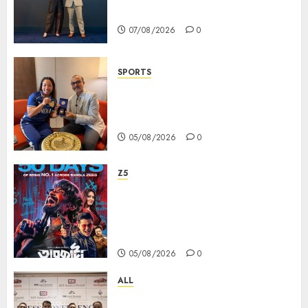
Ambassador
07/08/2026
0
SPORTS
ভারতের ৮০তম স্বাধীনতা বর্ষ উদযাপন করতে
চ্যাম্পিয়ন মীরাবাঈ চানু প্রকাশ করলেন MMTC-
PAMP-এর ‘ভিরাসত’ রিসাইকেলড সোনার কয়েন
05/08/2026
0
Z5
ZEE5 Bangla Originals Web-
series Taarkata Continues its
Unstopable Run, Clocks 50
Days at No.1 across ott charts
05/08/2026
0
ALL
বিডিএস লিগ্যাল সার্ভিসেস কলকাতায় নতুন অফিস