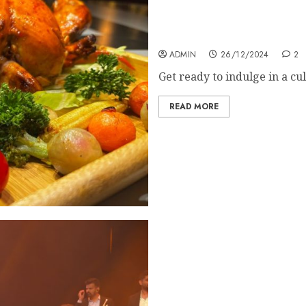
Five & Dime to Spread Fe
ADMIN
26/12/2024
2
Get ready to indulge in a cu
READ MORE
Sau Saal Pehle: Sonu Nig