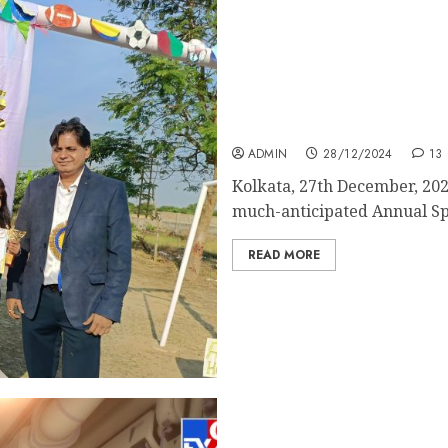
Saraswati World School S
Sports Meet
ADMIN
28/12/2024
13
Kolkata, 27th December, 202
much-anticipated Annual Spo
READ MORE