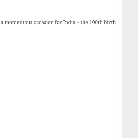
 momentous occasion for India – the 100th birth
 নিবেদন রইলো তার প্রথম ঝলক প্রযোজনায় রোড এন্টারটেনমেন্ট, সুমন