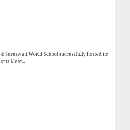
parks Spirit and Sportsmanship at Annual
4: Saraswati World School successfully hosted its
rts Meet...