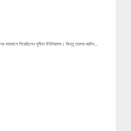
শের বন্দিনী’, ২৯ ডিসেম্বর, রবিবার রাত ১০ টায়।
ন্য মহাকাশে গিয়েছিলেন সুনীতা উইলিয়ামস। কিন্তু তারপর বহুদিন...