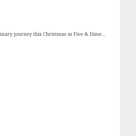
stive Cheer with Special Christmas Menu
linary journey this Christmas as Five & Dime...
am’s Homage to Mohammed Rafi on His 100th