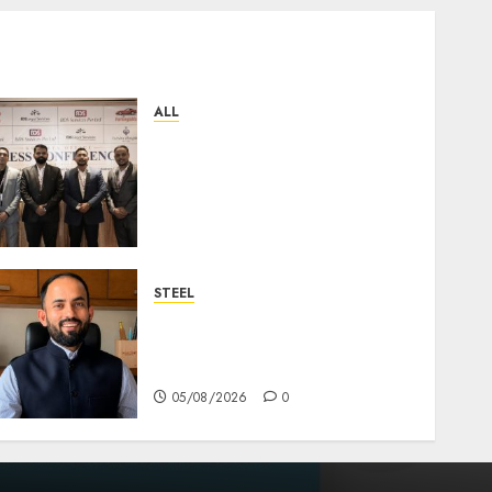
ALL
বিডিএস লিগ্যাল সার্ভিসেস কলকাতায় নতুন
অফিস উদ্বোধনের মাধ্যমে পূর্ব ভারতে
সম্প্রসারণ জোরদার করল; স্টার্টআপ ও
এমএসএমই-র জন্য উন্নত আইনি ও বৌদ্ধিক
সম্পদ (আইপি) সহায়তার ঘোষণা
05/08/2026
0
STEEL
পশ্চিমবঙ্গে অমিত মেটালিকসের আসন্ন
ইন্টিগ্রেটেড স্টিল প্রকল্পের ভিত্তিপ্রস্তর
স্থাপন করবেন মুখ্যমন্ত্রী শুভেন্দু অধিকারী
05/08/2026
0