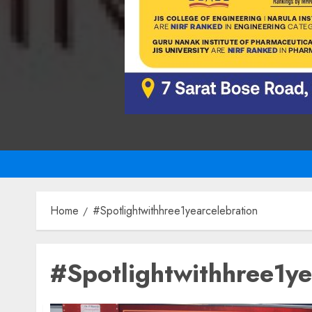
Home
#Spotlightwithhree1yearcelebration
#Spotlightwithhree1ye