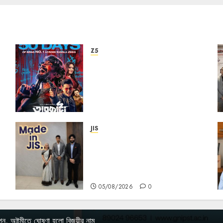
Z5
ZEE5 Bangla Originals Web-
series Taarkata Continues
its Unstopable Run, Clocks
50 Days at No.1 across ott
charts
05/08/2026
0
JIS
Sharan Hegde Inspires
Young Entrepreneurs at
‘Made in JIS – Celebrity
Edition 2026’
05/08/2026
0
পন, অষ্টমীতে ঘোষণা হলো বিজয়ীর নাম