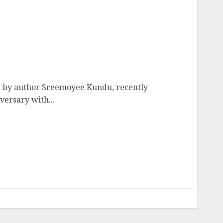
ar celebration
d by author Sreemoyee Kundu, recently
versary with...