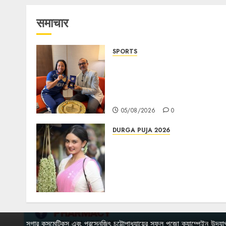
समाचार
SPORTS
ভারতের ৮০তম স্বাধীনতা বর্ষ উদযাপন করতে
চ্যাম্পিয়ন মীরাবাঈ চানু প্রকাশ করলেন
MMTC-PAMP-এর ‘ভিরাসত’
রিসাইকেলড সোনার কয়েন
05/08/2026
0
DURGA PUJA 2026
Actress Rikhia Roy
Chowdhury becomes Devi
Parvati and
Mahishasurmardini for
Mahalaya
05/08/2026
0
সুগার কসমেটিকস এবং প্রসেনজিৎ চট্টোপাধ্যায়ের সফল পূজো ক্যাম্পেইন উদযা