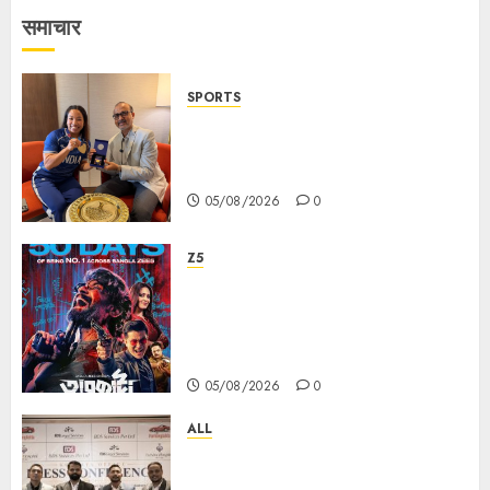
समाचार
SPORTS
ভারতের ৮০তম স্বাধীনতা বর্ষ উদযাপন করতে
চ্যাম্পিয়ন মীরাবাঈ চানু প্রকাশ করলেন MMTC-
PAMP-এর ‘ভিরাসত’ রিসাইকেলড সোনার কয়েন
05/08/2026
0
Z5
ZEE5 Bangla Originals Web-
series Taarkata Continues its
Unstopable Run, Clocks 50
Days at No.1 across ott charts
05/08/2026
0
ALL
বিডিএস লিগ্যাল সার্ভিসেস কলকাতায় নতুন অফিস
উদ্বোধনের মাধ্যমে পূর্ব ভারতে সম্প্রসারণ জোরদার