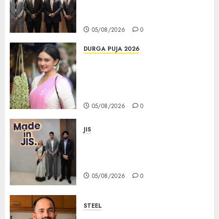
করল; স্টার্টআপ ও এমএসএমই-র জন্য উন্নত
আইনি ও বৌদ্ধিক সম্পদ (আইপি) সহায়তার ঘোষণা
05/08/2026
0
DURGA PUJA 2026
Actress Rikhia Roy Chowdhury
becomes Devi Parvati and
Mahishasurmardini for
Mahalaya
05/08/2026
0
JIS
Sharan Hegde Inspires Young
Entrepreneurs at ‘Made in JIS –
Celebrity Edition 2026’
05/08/2026
0
STEEL
পশ্চিমবঙ্গে অমিত মেটালিকসের আসন্ন ইন্টিগ্রেটেড