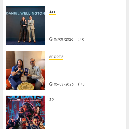
ALL
Daniel Wellington Announces
Sharvari as Its New Brand
Ambassador
07/08/2026
0
SPORTS
ভারতের ৮০তম স্বাধীনতা বর্ষ উদযাপন করতে
চ্যাম্পিয়ন মীরাবাঈ চানু প্রকাশ করলেন MMTC-
PAMP-এর ‘ভিরাসত’ রিসাইকেলড সোনার কয়েন
05/08/2026
0
Z5
ZEE5 Bangla Originals Web-
series Taarkata Continues its
Unstopable Run, Clocks 50
Days at No.1 across ott charts