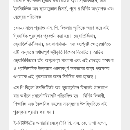
বর্তমানে ন্যাশনাল সেন্টার ফর রেডিও অ্যাস্ট্রোফিজিক্স, টাটা
ইনস্টিটিউট অব ফান্ডামেন্টাল রিসার্চ, পুনে-র বিশিষ্ট অধ্যাপক এবং
কেন্দ্রের পরিচালক।
১৯৯৩ সালে প্রয়াত এম. পি. বিড়লার স্মৃতিকে স্মরণ করে এই
দ্বিবার্ষিক পুরস্কার প্রবর্তন করা হয়। জ্যোতির্বিজ্ঞান,
জ্যোতির্পদার্থবিজ্ঞান, মহাকাশবিজ্ঞান এবং সংশ্লিষ্ট ক্ষেত্রগুলিতে
এটি অন্যতম মর্যাদাপূর্ণ স্বীকৃতি হিসেবে বিবেচিত। রেডিও
জ্যোতির্বিজ্ঞানে তাঁর অগ্রগণ্য গবেষণা এবং এই ক্ষেত্রে গবেষণা
ও প্রাতিষ্ঠানিক উন্নয়নে গুরুত্বপূর্ণ অবদানের জন্য প্রফেসর
গুপ্তাকে এই পুরস্কারের জন্য নির্বাচিত করা হয়েছে।
এম পি বিড়লা ইনস্টিটিউট অব ফান্ডামেন্টাল রিসার্চের উদ্যোগে—
যার অধীনে প্ল্যানেটারিয়ামটি পরিচালিত হয়—বিশিষ্ট বিজ্ঞানী,
শিক্ষাবিদ এবং বৈজ্ঞানিক মহলের সদস্যদের উপস্থিতিতে এই
পুরস্কার প্রদান করা হয়।
ইনস্টিটিউটের অনারারি সেক্রেটারি মি. এস. কে. ডাগা বলেন,