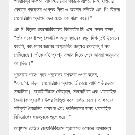
“মহাবিশ্ব সম্পর্কে আমাদের বোঝাপড়াকে এগিয়ে নিয়ে যাওয়ার
ক্ষেত্রে প্রফেসর গুপ্তের নিষ্ঠা ও অবদান সত্যিই এম. পি. বিড়লা
মেমোরিয়াল অ্যাওয়ার্ডের চেতনাকে ধারণ করে।”
এম পি বিড়লা প্ল্যানেটারিয়ামের কিউরেটর মি. এস. দত্ত বলেন,
“তাঁর গবেষণা শুধু বৈজ্ঞানিক অনুসন্ধানের নতুন দিগন্তই উন্মোচন
করেনি, বরং মানব জ্ঞানের অগ্রগতির জন্যও গুরুত্বপূর্ণ পথ
দেখিয়েছে। তাঁকে এই প্রাপ্য সম্মান দিতে পেরে আমরা অত্যন্ত
আনন্দিত।”
পুরস্কার গ্রহণ করে প্রফেসর যশবন্ত গুপ্ত বলেন,
“এম. পি. বিড়লা মেমোরিয়াল অ্যাওয়ার্ড পেয়ে আমি গভীরভাবে
সম্মানিত। জ্যোতির্বিজ্ঞান কৌতূহল, সহযোগিতা এবং ধারাবাহিক
বৈজ্ঞানিক প্রচেষ্টার উপর ভিত্তি করে এগিয়ে চলে। এ ধরনের
স্বীকৃতি বৈজ্ঞানিক গবেষণা এবং প্রতিষ্ঠানের জন্য ধারাবাহিক
বিনিয়োগের গুরুত্বকে তুলে ধরে।”
অনুষ্ঠানে রেডিও জ্যোতির্বিজ্ঞানে প্রফেসর গুপ্তের অসামান্য