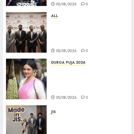
05/08/2026
0
ALL
বিডিএস লিগ্যাল সার্ভিসেস কলকাতায় নতুন অফিস
উদ্বোধনের মাধ্যমে পূর্ব ভারতে সম্প্রসারণ জোরদার
করল; স্টার্টআপ ও এমএসএমই-র জন্য উন্নত
আইনি ও বৌদ্ধিক সম্পদ (আইপি) সহায়তার ঘোষণা
05/08/2026
0
DURGA PUJA 2026
Actress Rikhia Roy Chowdhury
becomes Devi Parvati and
Mahishasurmardini for
Mahalaya
05/08/2026
0
JIS
Sharan Hegde Inspires Young
Entrepreneurs at ‘Made in JIS –
Celebrity Edition 2026’