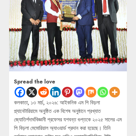
Spread the love
কলকাতা, ১৩ মার্চ, ২০২৬: আইকনিক এম পি বিড়লা
প্ল্যানেটারিয়ামে অনুষ্ঠিত এক বিশেষ অনুষ্ঠানে প্রখ্যাত
জ্যোতির্পদার্থবিজ্ঞানী প্রফেসর যশবন্ত গুপ্তকে ২০২৫ সালের এম
পি বিড়লা মেমোরিয়াল অ্যাওয়ার্ড প্রদান করা হয়েছে। তিনি