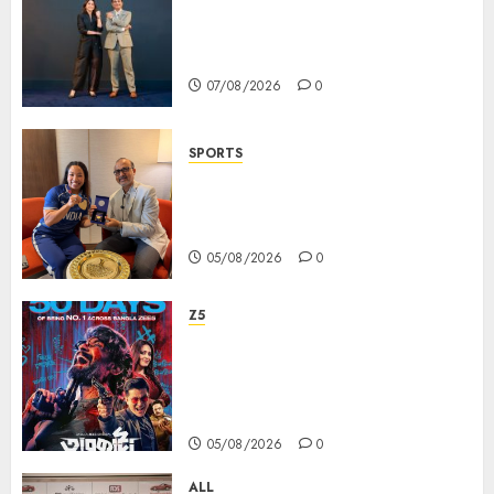
Daniel Wellington Announces
Sharvari as Its New Brand
Ambassador
07/08/2026
0
SPORTS
ভারতের ৮০তম স্বাধীনতা বর্ষ উদযাপন করতে
চ্যাম্পিয়ন মীরাবাঈ চানু প্রকাশ করলেন MMTC-
PAMP-এর ‘ভিরাসত’ রিসাইকেলড সোনার কয়েন
05/08/2026
0
Z5
ZEE5 Bangla Originals Web-
series Taarkata Continues its
Unstopable Run, Clocks 50
Days at No.1 across ott charts
05/08/2026
0
ALL