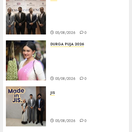
বিডিএস লিগ্যাল সার্ভিসেস কলকাতায় নতুন অফিস
উদ্বোধনের মাধ্যমে পূর্ব ভারতে সম্প্রসারণ জোরদার
করল; স্টার্টআপ ও এমএসএমই-র জন্য উন্নত
আইনি ও বৌদ্ধিক সম্পদ (আইপি) সহায়তার ঘোষণা
05/08/2026
0
DURGA PUJA 2026
Actress Rikhia Roy Chowdhury
becomes Devi Parvati and
Mahishasurmardini for
Mahalaya
05/08/2026
0
JIS
Sharan Hegde Inspires Young
Entrepreneurs at ‘Made in JIS –
Celebrity Edition 2026’
05/08/2026
0