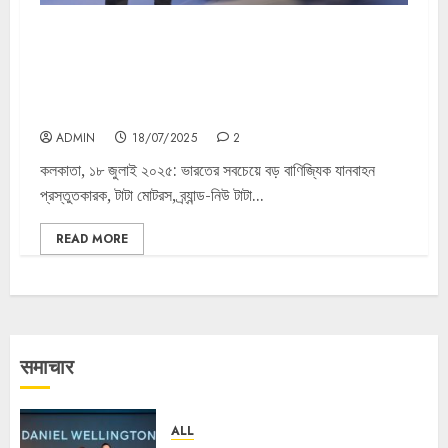
টাটা মোটরস নিয়ে এলো ভারতের সবচেয়ে সাশ্রয়ী মূল্যের ৪-চাকার মিনি-
ট্রাক এস প্রো, যার দাম মাত্র ৩.৯৯ লক্ষ টাকা থেকে শুরু ভারতীয়
ব্যবসায়ীদের পরবর্তী প্রজন্মকে উৎসাহিত করার জন্য কার্গো মোবিলিটিতে
নতুন যুগের সূচনা
ADMIN
18/07/2025
2
কলকাতা, ১৮ জুলাই ২০২৫: ভারতের সবচেয়ে বড় বাণিজ্যিক যানবাহন
প্রস্তুতকারক, টাটা মোটরস, ব্র্যান্ড-নিউ টাটা...
READ MORE
समाचार
ALL