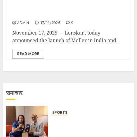
with new creative partnership with Labubu
Maker Popmart Strengthens Global House
of Brands
ADMIN
17/11/2025
9
November 17, 2025 — Lenskart today
announced the launch of Meller in India and...
READ MORE
समाचार
SPORTS
ভারতের ৮০তম স্বাধীনতা বর্ষ উদযাপন করতে
চ্যাম্পিয়ন মীরাবাঈ চানু প্রকাশ করলেন MMTC-
PAMP-এর ‘ভিরাসত’ রিসাইকেলড সোনার কয়েন