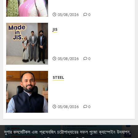
Mahalaya
05/08/2026
0
JIS
Sharan Hegde Inspires Young
Entrepreneurs at ‘Made in JIS –
Celebrity Edition 2026’
05/08/2026
0
STEEL
পশ্চিমবঙ্গে অমিত মেটালিকসের আসন্ন ইন্টিগ্রেটেড
স্টিল প্রকল্পের ভিত্তিপ্রস্তর স্থাপন করবেন
মুখ্যমন্ত্রী শুভেন্দু অধিকারী
05/08/2026
0
সুগার কসমেটিকস এবং প্রসেনজিৎ চট্টোপাধ্যায়ের সফল পূজো ক্যাম্পেইন উদযাপন,