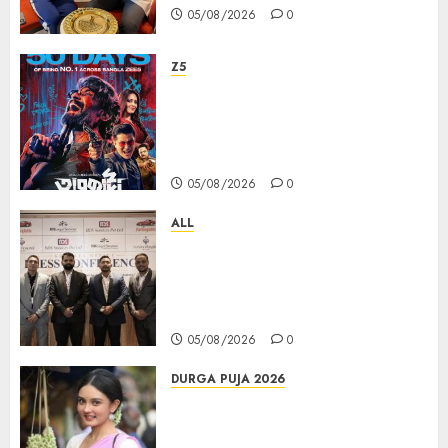
05/08/2026
0
Z5
ZEE5 Bangla Originals Web-
series Taarkata Continues its
Unstopable Run, Clocks 50
Days at No.1 across ott charts
05/08/2026
0
ALL
বিডিএস লিগ্যাল সার্ভিসেস কলকাতায় নতুন অফিস
উদ্বোধনের মাধ্যমে পূর্ব ভারতে সম্প্রসারণ জোরদার
করল; স্টার্টআপ ও এমএসএমই-র জন্য উন্নত
আইনি ও বৌদ্ধিক সম্পদ (আইপি) সহায়তার ঘোষণা
05/08/2026
0
DURGA PUJA 2026
Actress Rikhia Roy Chowdhury
becomes Devi Parvati and
Mahishasurmardini for