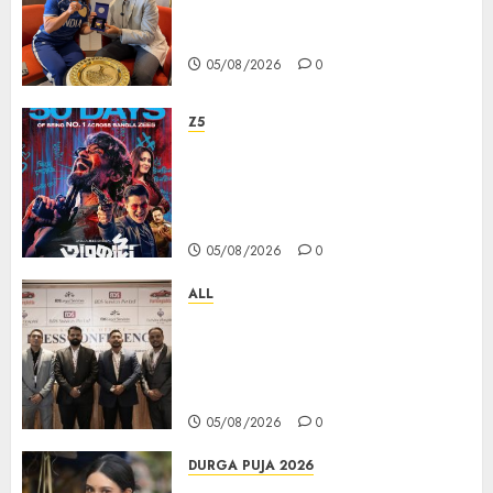
চ্যাম্পিয়ন মীরাবাঈ চানু প্রকাশ করলেন MMTC-
PAMP-এর ‘ভিরাসত’ রিসাইকেলড সোনার কয়েন
05/08/2026
0
Z5
ZEE5 Bangla Originals Web-
series Taarkata Continues its
Unstopable Run, Clocks 50
Days at No.1 across ott charts
05/08/2026
0
ALL
বিডিএস লিগ্যাল সার্ভিসেস কলকাতায় নতুন অফিস
উদ্বোধনের মাধ্যমে পূর্ব ভারতে সম্প্রসারণ জোরদার
করল; স্টার্টআপ ও এমএসএমই-র জন্য উন্নত
আইনি ও বৌদ্ধিক সম্পদ (আইপি) সহায়তার ঘোষণা
05/08/2026
0
DURGA PUJA 2026
Actress Rikhia Roy Chowdhury