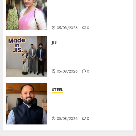
becomes Devi Parvati and
Mahishasurmardini for
Mahalaya
05/08/2026
0
JIS
Sharan Hegde Inspires Young
Entrepreneurs at ‘Made in JIS –
Celebrity Edition 2026’
05/08/2026
0
STEEL
পশ্চিমবঙ্গে অমিত মেটালিকসের আসন্ন ইন্টিগ্রেটেড
স্টিল প্রকল্পের ভিত্তিপ্রস্তর স্থাপন করবেন
মুখ্যমন্ত্রী শুভেন্দু অধিকারী
05/08/2026
0