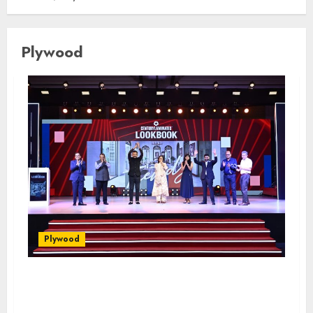
Plywood
Plywood
Century Laminates unveiled its annual
Lookbook 2026–27, showcasing future-