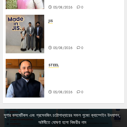
05/08/2026
0
JIS
Sharan Hegde Inspires Young
Entrepreneurs at ‘Made in JIS –
Celebrity Edition 2026’
05/08/2026
0
STEEL
পশ্চিমবঙ্গে অমিত মেটালিকসের আসন্ন ইন্টিগ্রেটেড
স্টিল প্রকল্পের ভিত্তিপ্রস্তর স্থাপন করবেন
মুখ্যমন্ত্রী শুভেন্দু অধিকারী
05/08/2026
0
সুগার কসমেটিকস এবং প্রসেনজিৎ চট্টোপাধ্যায়ের সফল পূজো ক্যাম্পেইন উদযাপন,
অষ্টমীতে ঘোষণা হলো বিজয়ীর নাম