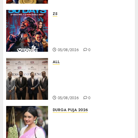
Z5
ZEE5 Bangla Originals Web-
series Taarkata Continues its
Unstopable Run, Clocks 50
Days at No.1 across ott charts
05/08/2026
0
ALL
বিডিএস লিগ্যাল সার্ভিসেস কলকাতায় নতুন অফিস
উদ্বোধনের মাধ্যমে পূর্ব ভারতে সম্প্রসারণ জোরদার
করল; স্টার্টআপ ও এমএসএমই-র জন্য উন্নত
আইনি ও বৌদ্ধিক সম্পদ (আইপি) সহায়তার ঘোষণা
05/08/2026
0
DURGA PUJA 2026
Actress Rikhia Roy Chowdhury
becomes Devi Parvati and
Mahishasurmardini for
Mahalaya