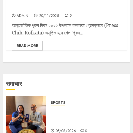
শ্রেষ্ঠ পুরুষ সম্মান ২০২৫’ (Banga Shrestha Purush
Samman 2025) অনুষ্ঠান।
ADMIN
20/11/2025
9
আন্তর্জাতিক পুরুষ দিবস ২০২৫ উপলক্ষে কলকাতা প্রেসক্লাবে (Press
Club, Kolkata) অনুষ্ঠিত হয়ে গেল ‘পুরুষ...
READ MORE
समाचार
SPORTS
ভারতের ৮০তম স্বাধীনতা বর্ষ উদযাপন করতে
চ্যাম্পিয়ন মীরাবাঈ চানু প্রকাশ করলেন MMTC-
PAMP-এর ‘ভিরাসত’ রিসাইকেলড সোনার কয়েন
05/08/2026
0