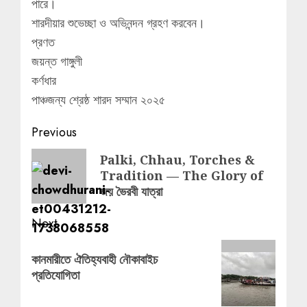
পারে।
শারদীয়ার শুভেচ্ছা ও অভিনন্দন গ্রহণ করবেন।
প্রণত
জয়ন্ত গাঙ্গুলী
কর্ণধার
পাঞ্চজন্য শ্রেষ্ঠ শারদ সম্মান ২০২৫
Post
Previous
navigation
Previous
Palki, Chhau, Torches &
Tradition — The Glory of
post:
জয় ভৈরবী যাত্রা
Next
Next
কানমারীতে ঐতিহ্যবাহী নৌকাবাইচ
post:
প্রতিযোগিতা