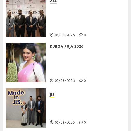
ALL
বিডিএস লিগ্যাল সার্ভিসেস কলকাতায় নতুন অফিস
উদ্বোধনের মাধ্যমে পূর্ব ভারতে সম্প্রসারণ জোরদার
করল; স্টার্টআপ ও এমএসএমই-র জন্য উন্নত
আইনি ও বৌদ্ধিক সম্পদ (আইপি) সহায়তার ঘোষণা
05/08/2026
0
DURGA PUJA 2026
Actress Rikhia Roy Chowdhury
becomes Devi Parvati and
Mahishasurmardini for
Mahalaya
05/08/2026
0
JIS
Sharan Hegde Inspires Young
Entrepreneurs at ‘Made in JIS –
Celebrity Edition 2026’
05/08/2026
0