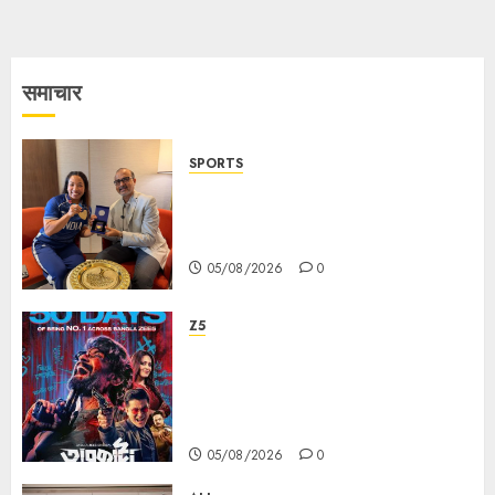
समाचार
SPORTS
ভারতের ৮০তম স্বাধীনতা বর্ষ উদযাপন করতে
চ্যাম্পিয়ন মীরাবাঈ চানু প্রকাশ করলেন MMTC-
PAMP-এর ‘ভিরাসত’ রিসাইকেলড সোনার কয়েন
05/08/2026
0
Z5
ZEE5 Bangla Originals Web-
series Taarkata Continues its
Unstopable Run, Clocks 50
Days at No.1 across ott charts
05/08/2026
0