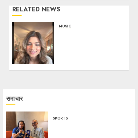
RELATED NEWS
MUSIC
সঙ্গীত থেরাপি সুখ এনে দিতে পারে, বললেন
সন্দীপা দত্ত – তুরিয়া টকস-এ প্যাশন,
সঙ্গীত ও সংস্কৃতির উদযাপনে তুরিয়া টকস
সিজন ১০ এর দ্বিতীয় পর্বে হাজির বিখ্যাত
গায়িকা-সুরকার সন্দীপা দত্ত
14/11/2025
45
समाचार
SPORTS
ভারতের ৮০তম স্বাধীনতা বর্ষ উদযাপন করতে
চ্যাম্পিয়ন মীরাবাঈ চানু প্রকাশ করলেন MMTC-