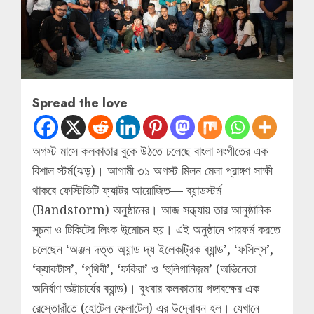
Spread the love
অগস্ট মাসে কলকাতার বুকে উঠতে চলেছে বাংলা সংগীতের এক
বিশাল স্টর্ম(ঝড়)। আগামী ৩১ অগস্ট মিলন মেলা প্রাঙ্গণ সাক্ষী
থাকবে ফেস্টিভিটি ফ্যাক্টর আয়োজিত— ব্যান্ডস্টর্ম
(Bandstorm) অনুষ্ঠানের। আজ সন্ধ্যায় তার আনুষ্ঠানিক
সূচনা ও টিকিটের লিংক উন্মোচন হয়। এই অনুষ্ঠানে পারফর্ম করতে
চলেছেন ‘অঞ্জন দত্ত অ্যান্ড দ্য ইলেকট্রিক ব্যান্ড’, ‘ফসিল্‌স’,
‘ক্যাকটাস’, ‘পৃথিবী’, ‘ফকিরা’ ও ‘হুলিগানিজ়ম’ (অভিনেতা
অনির্বাণ ভট্টাচার্যের ব্যান্ড)। বুধবার কলকাতায় গঙ্গাবক্ষের এক
রেস্তোরাঁতে (হোটেল ফ্লোটেল) এর উদ্বোধন হল। যেখানে