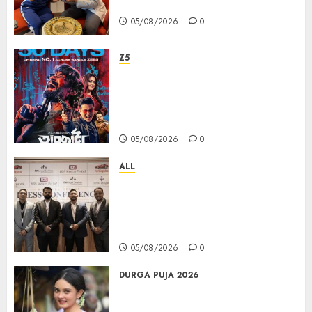
PAMP-এর ‘ভিরাসত’ রিসাইকেলড সোনার কয়েন
05/08/2026
0
Z5
ZEE5 Bangla Originals Web-
series Taarkata Continues its
Unstopable Run, Clocks 50
Days at No.1 across ott charts
05/08/2026
0
ALL
বিডিএস লিগ্যাল সার্ভিসেস কলকাতায় নতুন অফিস
উদ্বোধনের মাধ্যমে পূর্ব ভারতে সম্প্রসারণ জোরদার
করল; স্টার্টআপ ও এমএসএমই-র জন্য উন্নত
আইনি ও বৌদ্ধিক সম্পদ (আইপি) সহায়তার ঘোষণা
05/08/2026
0
DURGA PUJA 2026
Actress Rikhia Roy Chowdhury
becomes Devi Parvati and