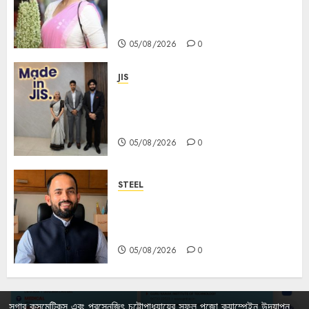
Mahishasurmardini for
Mahalaya
05/08/2026
0
JIS
Sharan Hegde Inspires Young
Entrepreneurs at ‘Made in JIS –
Celebrity Edition 2026’
05/08/2026
0
STEEL
পশ্চিমবঙ্গে অমিত মেটালিকসের আসন্ন ইন্টিগ্রেটেড
স্টিল প্রকল্পের ভিত্তিপ্রস্তর স্থাপন করবেন
মুখ্যমন্ত্রী শুভেন্দু অধিকারী
05/08/2026
0
সুগার কসমেটিকস এবং প্রসেনজিৎ চট্টোপাধ্যায়ের সফল পূজো ক্যাম্পেইন উদযাপন,