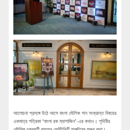
আলোচনা প্রসঙ্গে উঠে আসে বাংলা মৌলিক গান সংক্রান্ত বিষয়ের
একমাত্র পত্রিকা ‘বাংলা রক ম্যাগাজিন’-এর কথাও। পৃথিবীর
কৌশিক চক্রবর্তী বললেন ফেস্টিভিটি ফ্যাক্টরের শুরুর কথা।