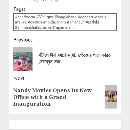
Tags:
#bandstorm #31august #banglaband #concert #fossils
#fakira #cactuss #hooliganism #anjandutt #prithibi
#anirbanbhattacharya #rupamislam
Post
Previous
navigation
Previous
ঘাঁটালে টানা বর্ষণে বন্যা, দুর্গতদের পাশে ভারত
post:
সেবাশ্রম সঙ্ঘ
Next
Next
Nandy Movies Opens Its New
Office with a Grand
post:
Inauguration